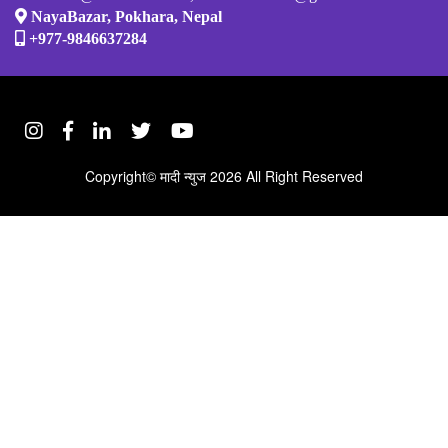
NayaBazar, Pokhara, Nepal
+977-9846637284
Copyright©
मादी न्युज
2026 All Right Reserved