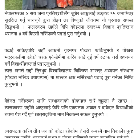
नेपालभरका ४ सय जना प्रतिपश्र्धीसँग जुधेर आफूलाई उत्कृष्ट १५ जनाभित्र
सुरक्षित गर्नु चानचुने कुरा होइन तर विष्णुको जीवनमा यो प्रयास सफल
सिद्धभयो । फलस्वरुप उहाँले विपि कोइरला स्वास्थ्य विज्ञान प्रतिष्ठान
धरानमा ४ वर्षे बिएसी नर्सिङको पढाई पुरा गर्नुभयो ।
पढाई सकिएपछि उहाँ आफनो गृहनगर पोखरा फर्किनुभयो र पोखरा
भद्रकालीमा रहेको चरक एकेडेमीमा करिब साढे दुई वर्ष स्टाफ नर्स अध्ययन
गर्ने विद्यार्थीहरुलाई पढाउनुभयो ।
त्यस लगत्तै उहाँ त्रिभुव विश्वविद्यालय चिकित्स शास्त्र अध्ययन संस्थान
(पोखरा नर्सिङ क्यापम्पस) मा मास्टर अफ नर्सिङको पढाई पुरा गर्नका निम्ति
पुग्नुभयो ।
मेहेनत गर्नेहरुका लागि सम्भावनाको ढोकाहरु सधैं खुल्ला नै रहन्छ ।
त्यसकारण उहाँले आफूलाई फेरि पनि एकपटक अब्बल र दावेदार विद्यार्थीको
रुपमा पेश गर्दै पूर्ण छात्रावृत्तिमा नाम निकाल्न सफल हुनुभयो ।
त्यसपटक करिब तीन जनाको कोटा रहेकोमा तेस्रो नम्बरमै नाम निकालेर पुनः
एकपटक उहाँले आफूलाई सक्षम र योग्या व्यक्तिको रुपमा प्रमाणित गर्नुभयो ।