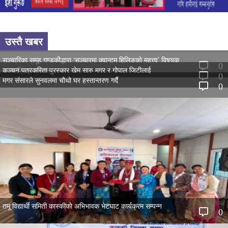
उस्तै खबर
सञ्चारिका समूह गण्डकीद्धारा ‘सञ्चारमा क्वान्टम हिलिङको महत्त्व’ विषयक
0
अन्तरक्रिया सम्पन्न
कञ्चन पत्रकरिता पुरस्कार खेम सारु मगर र गोपाल जिटीलाई
0
मगर संसारले सुनवलमा चौथो घर हस्तान्तरण गर्दै
0
तमू विद्यार्थी समिती कास्कीको अभिभावक भेटघाट कार्यक्रम सम्पन्न
0