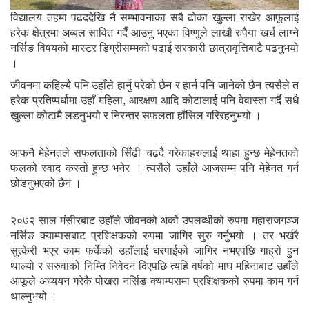
विद्यालय तहमा पढददेखि नै सम्भावनाका सबै ढोका खुल्ला राखेर आफूलाई
हरेक क्षेत्रमा अब्बल सावित गर्दै आउनु भएका विष्णुले लाखौ रुपैया खर्च लाग्ने
नर्सिङ विषयको मास्टर डिग्रीसम्मको पढाई सरकारी छात्रावृत्तिबाटै पढनुभयो
।
जीवनमा कहिल्यै पनि उहाँले हार्नु परेको छैन र हार्न पनि जानेको छैन त्यसैले त
हरेक प्रतिष्पर्धामा उहाँ महिला, आरक्षण आदि कोटालाई पनि वेवास्ता गर्दै सधै
खुल्ला कोटामै लडनुभयो र निरन्तर सफलता हाँसिल गरिरहनुभयो ।
आफनै मेहेनतले सफलताको सिँढी चढदै गरेकाहरुलाई थाहा हुन्छ मेहेनतको
फलको स्वाद कस्तो हुन्छ भनेर । त्यसैले उहाँले आजसम्म पनि मेहेनत गर्न
छोडनुभएको छैन ।
२०७२ साल मंसीरबाट उहाँले जीवनको अर्को उपलब्धीको रुपमा महाराजगञ्ज
नर्सिङ क्याम्पसबाट प्रशिक्षकको रुपमा जागिर सुरु गर्नुभयो । तर भर्खरै
सुत्केरी भएर काम फर्केको उहाँलाई घरपाईको जागिर नभएपछि गाह्रो हुन
थाल्यो र सरुवाको निम्ति निवेदन दिएपछि त्यहि वर्षको माघ महिनाबाट उहाँले
आफूले अध्ययन गरेकै पोखरा नर्सिङ क्याम्पसमा प्रशिक्षकको रुपमा काम गर्न
थाल्नुभयो ।