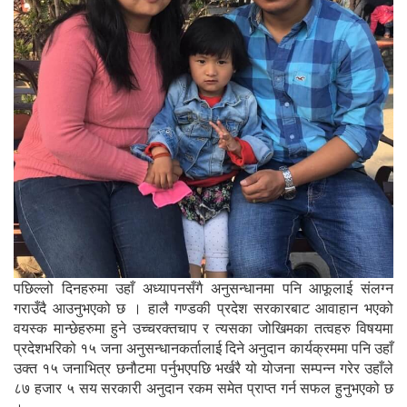
पछिल्लो दिनहरुमा उहाँ अध्यापनसँगै अनुसन्धानमा पनि आफूलाई संलग्न
गराउँदै आउनुभएको छ । हालै गण्डकी प्रदेश सरकारबाट आवाहान भएको
वयस्क मान्छेहरुमा हुने उच्चरक्तचाप र त्यसका जोखिमका तत्वहरु विषयमा
प्रदेशभरिको १५ जना अनुसन्धानकर्तालाई दिने अनुदान कार्यक्रममा पनि उहाँ
उक्त १५ जनाभित्र छनौटमा पर्नुभएपछि भर्खरै यो योजना सम्पन्न गरेर उहाँले
८७ हजार ५ सय सरकारी अनुदान रकम समेत प्राप्त गर्न सफल हुनुभएको छ