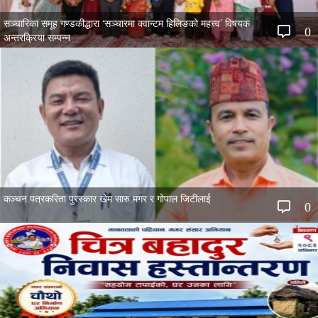
सञ्चारिका समूह गण्डकीद्धारा ‘सञ्चारमा क्वान्टम हिलिङको महत्त्व’ विषयक
0
अन्तरक्रिया सम्पन्न
कञ्चन पत्रकरिता पुरस्कार खेम सारु मगर र गोपाल जिटीलाई
0