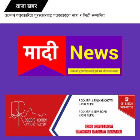
ताजा खबर
सञ्चारिका समूह गण्डकीद्धारा ‘सञ्चारमा क्वान्टम हिलिङको महत्त्व’ विषयक अन्तरक्रिया
सम्पन्न