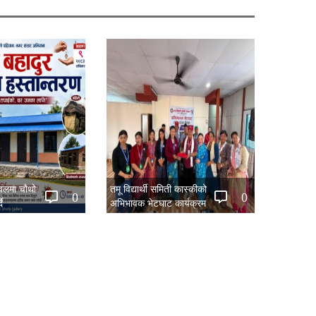
नवलमा चौथो
तमू विद्यार्थी समिती कास्कीको
0
0
ै
अभिभावक भेटघाट कार्यक्रम
सम्पन्न