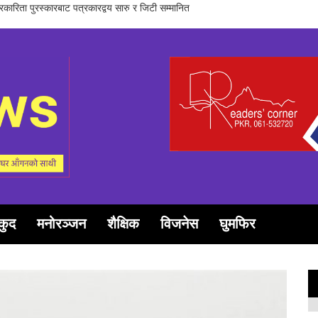
समूह गण्डकीद्धारा ‘सञ्चारमा क्वान्टम हिलिङको महत्त्व’ विषयक अन्तरक्रिया सम्पन्न
कुद
मनोरञ्जन
शैक्षिक
विजनेस
घुमफिर