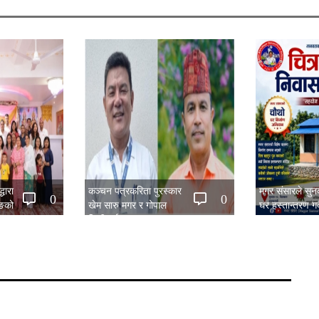
धारा
कञ्चन पत्रकरिता पुरस्कार
मगर संसारले सु
0
0
िङको
खेम सारु मगर र गोपाल
घर हस्तान्तरण गर्द
िया सम्पन्न
जिटीलाई