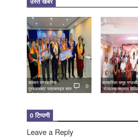
उस्तै खबर
कञ्चन पत्रकारिता
सञ्चारिका समूह गण्डकीद्
0
पुरस्कारबाट पत्रकारद्वय सारु
‘सञ्चारमा क्वान्टम हिल
र जिटी सम्मानित
महत्त्व’ विषयक अन्तरक्र
0 टिप्पणी
Leave a Reply