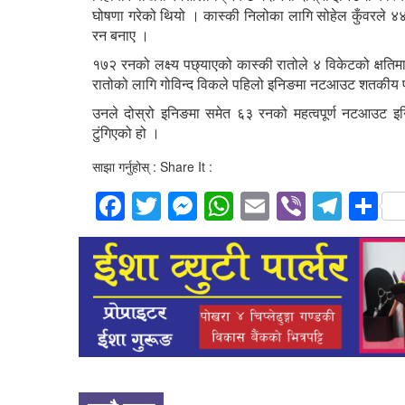
घोषणा गरेको थियो । कास्की निलोका लागि सोहेल कुँवरले 
रन बनाए ।
१७२ रनको लक्ष्य पछ्याएको कास्की रातोले ४ विकेटको क्षत
रातोको लागि गोविन्द विकले पहिलो इनिङमा नटआउट शतकीय प
उनले दोस्रो इनिङमा समेत ६३ रनको महत्वपूर्ण नटआउट इनिङ
टुंगिएको हो ।
साझा गर्नुहोस् : Share It :
Facebook
Twitter
Messenger
WhatsApp
Email
Viber
Tele
S