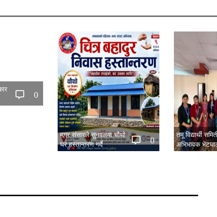
कार
0
मगर संसारले सुनवलमा चौथो
तमू विद्यार्थी सम
0
घर हस्तान्तरण गर्दै
अभिभावक भेटघाट
सम्पन्न