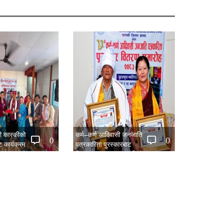
िती कास्कीको
कर्म–कर्ण आदिवासी जनजाति
0
0
 कार्यक्रम
पत्रकारिता पुरस्कारबाट
हितानमगर र गुरुङ सम्मानित