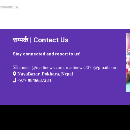
omments
(0)
सम्पर्क | Contact Us
Stay connected and report to us!
contact@madinews.com, madinews2075@gmail.com
NayaBazar, Pokhara, Nepal
+977-9846637284