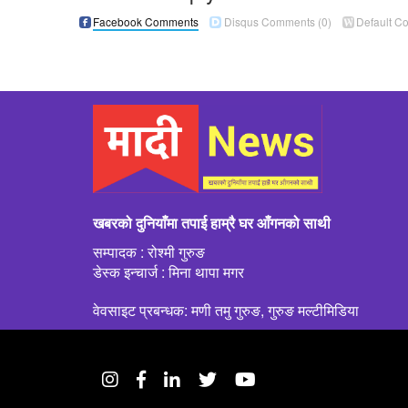
Facebook Comments
Disqus Comments
(0)
Default C
खबरको दुनियाँमा तपाई हाम्रै घर आँगनको साथी
सम्पादक : रोश्मी गुरुङ
डेस्क इन्चार्ज : मिना थापा मगर
वेवसाइट प्रबन्धक: मणी तमु गुरुङ, गुरुङ मल्टीमिडिया