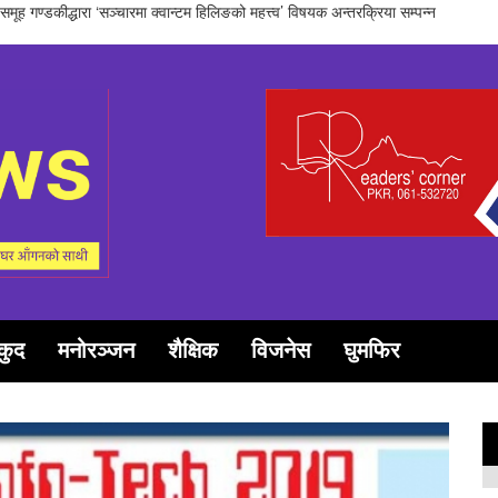
रकरिता पुरस्कार खेम सारु मगर र गोपाल जिटीलाई
कुद
मनोरञ्जन
शैक्षिक
विजनेस
घुमफिर