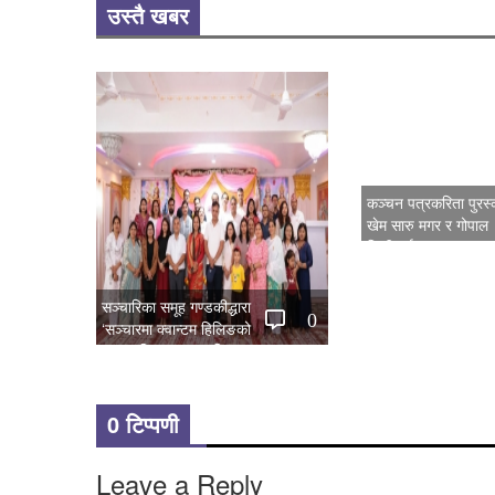
उस्तै खबर
कञ्चन पत्रकरिता पुरस्
खेम सारु मगर र गोपाल
जिटीलाई
सञ्चारिका समूह गण्डकीद्धारा
0
‘सञ्चारमा क्वान्टम हिलिङको
महत्त्व’ विषयक अन्तरक्रिया सम्पन्न
0 टिप्पणी
Leave a Reply