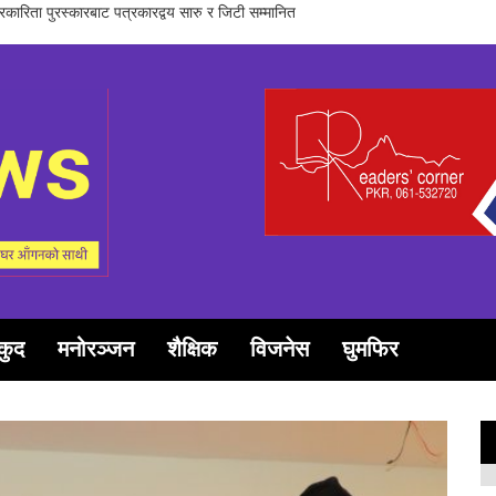
समूह गण्डकीद्धारा ‘सञ्चारमा क्वान्टम हिलिङको महत्त्व’ विषयक अन्तरक्रिया सम्पन्न
कुद
मनोरञ्जन
शैक्षिक
विजनेस
घुमफिर