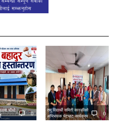
नवलमा चौथो
तमू विद्यार्थी समिती कास्कीको
0
0
ै
अभिभावक भेटघाट कार्यक्रम
सम्पन्न