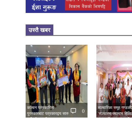
उस्तै खबर
कञ्चन पत्रकारिता
सञ्चारिका समूह गण्डकीद्
0
पुरस्कारबाट पत्रकारद्वय सारु
‘सञ्चारमा क्वान्टम हिल
र जिटी सम्मानित
महत्त्व’ विषयक अन्तरक्र