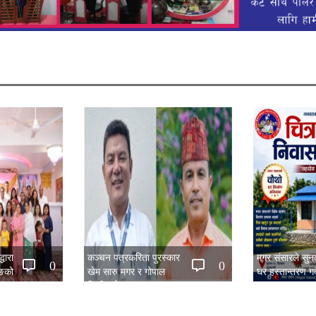
धारा
कञ्चन पत्रकरिता पुरस्कार
मगर संसारले सु
0
0
िङको
खेम सारु मगर र गोपाल
घर हस्तान्तरण गर्द
िया सम्पन्न
जिटीलाई