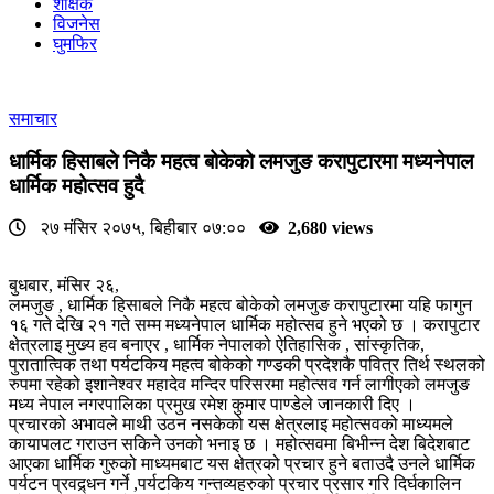
शैक्षिक
विजनेस
घुमफिर
समाचार
धार्मिक हिसाबले निकै महत्व बोकेको लमजुङ करापुटारमा मध्यनेपाल
धार्मिक महोत्सव हुदै
२७ मंसिर २०७५, बिहीबार ०७:००
2,680 views
बुधबार, मंसिर २६,
लमजुङ , धार्मिक हिसाबले निकै महत्व बोकेको लमजुङ करापुटारमा यहि फागुन
१६ गते देखि २१ गते सम्म मध्यनेपाल धार्मिक महोत्सव हुने भएको छ । करापुटार
क्षेत्रलाइ मुख्य हव बनाएर , धार्मिक नेपालको ऐतिहासिक , सांस्कृतिक,
पुरातात्विक तथा पर्यटकिय महत्व बोकेको गण्डकी प्रदेशकै पवित्र तिर्थ स्थलको
रुपमा रहेको इशानेश्वर महादेव मन्दिर परिसरमा महोत्सव गर्न लागीएको लमजुङ
मध्य नेपाल नगरपालिका प्रमुख रमेश कुमार पाण्डेले जानकारी दिए ।
प्रचारको अभावले माथी उठन नसकेको यस क्षेत्रलाइ महोत्सवको माध्यमले
कायापलट गराउन सकिने उनको भनाइ छ । महोत्सवमा बिभीन्न देश बिदेशबाट
आएका धार्मिक गुरुको माध्यमबाट यस क्षेत्रको प्रचार हुने बताउदै उनले धार्मिक
पर्यटन प्रवद्र्धन गर्ने ,पर्यटकिय गन्तव्यहरुको प्रचार प्रसार गरि दिर्घकालिन