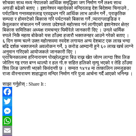
सोचका साथ मध्य नेपालको आर्थिक समृद्धिका जग निर्माण गर्ने लक्ष्य साथ
अगाडी बढेको बताए । इशानेश्वर महादेवको मन्दिरलाइ देश बिदेशमा चिनाउने ,
पर्यटकिय गन्तव्यहरुलाइ प्रवद्र्धन गरि आर्थिक लाभ आर्जन गर्ने , प्राकृतिक
सम्पदा र होमस्टेको बिकास गरि पर्यटनको बिकास गर्ने ,प्याराग्लाइडिङ र
केवुलकार संचालन गर्ने जस्ता उदेश्यले महोत्सव गर्न लागीएको इशानेश्वर क्षेत्र
बिकास समितिका अध्यक्ष रामचन्द्र घिमीरेले जानकारी दिए । उनले धार्मिक
रुपले निकै महत्व बोकेको यस ठाँउमा हजारौ भक्तजनहर आउने गरेको बताए ।
६ दिन सम्म चल्ने उक्त महोत्सवमा स्वदेश लगायत अन्य देशबाट एक लाख भन्दा
बढि दर्शक भक्तजनले अवलोकन गर्ने, ३ करोड आम्दानी हुने ६० लाख खर्च लाग्ने
अनुमान गरिएको आयोजकले जानकारी दिए ।
प्राचिनकालमा हरिनारायण पोख्रेलद्धारा बिउ राख्न खेत जोत्न लाग्दा शिव लिङ
जोतिन गइ रगत बग्न थाल्यो र हल गो.रु सहित हलिको मृत्यु भएको र तेहि ठाँउमा
शिव लिङ उत्पत्ती भएको किवंदन्ती छ । सम्वत १४१४ मा तत्कालिन लमजुङका
राजा वीरनारायण शाहाद्धारा मन्दिर निर्माण गरि पुजा आर्चना गर्दै आएको भनिन्छ ।
साझा गर्नुहोस् : Share It :
Facebook
Twitter
Messenger
WhatsApp