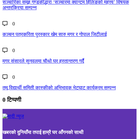
सञ्चारिका समूह गण्डकीद्धारा ‘सञ्चारमा क्वान्टम हिलिङको महत्त्व’ विषयक
अन्तरक्रिया सम्पन्न
0
कञ्चन पत्रकरिता पुरस्कार खेम सारु मगर र गोपाल जिटीलाई
0
मगर संसारले सुनवलमा चौथो घर हस्तान्तरण गर्दै
0
तमू विद्यार्थी समिती कास्कीको अभिभावक भेटघाट कार्यक्रम सम्पन्न
0 टिप्पणी
खबरको दुनियाँमा तपाई हाम्रै घर आँगनको साथी