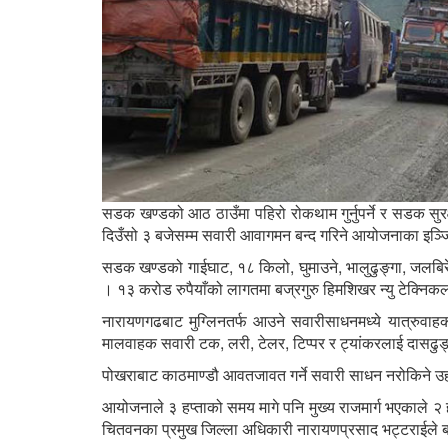
सडक खण्डको आठ ठाउँमा पहिरो रोकथाम गुर्नुपर्ने र सडक सुरक्
दिउँसो ३ बजेसम्म सवारी आवागमन बन्द गरिने आयोजनाका इञ्
सडक खण्डको गाईघाट, १८ किलो, घुमाउने, भालुढुङ्गा, जलबिरे
। १३ करोड रुपैयाँको लागतमा बज्रगुरु हिमशिखर न्यु टेक्नि
नारायणगढबाट मुग्लिनतर्फ आउने सवारीसाधनमध्ये यात्रुवा
मालवाहक सवारी टक, लरी, टेलर, टिप्पर र ट्यांकरलाई दासढु
पोखराबाट काठमाण्डौ आवतजावत गर्ने सवारी साधन नरोकिने उ
आयोजनाले ३ हप्ताको समय मागे पनि मुख्य राजमार्ग भएकाले २ हप
चितवनका प्रमुख जिल्ला अधिकारी नारायणप्रसाद भट्टराईले 