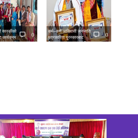
िती कास्कीको
कर्म–कर्ण आदिवासी जनजाति
0
0
 कार्यक्रम
पत्रकारिता पुरस्कारबाट
हितानमगर र गुरुङ सम्मानित