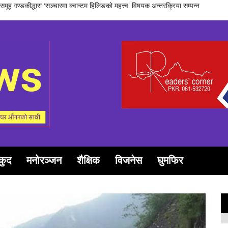
चन पत्रकरिता पुरस्कार खेम सारु मगर र गोपाल जिटीलाई
कुद
मनोरञ्जन
शैक्षिक
विजनेस
घुमफिर