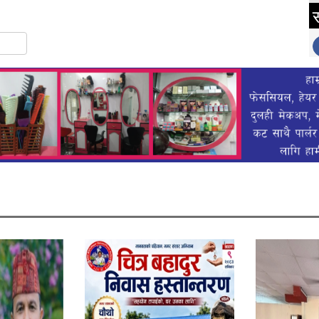
स
gram
hare