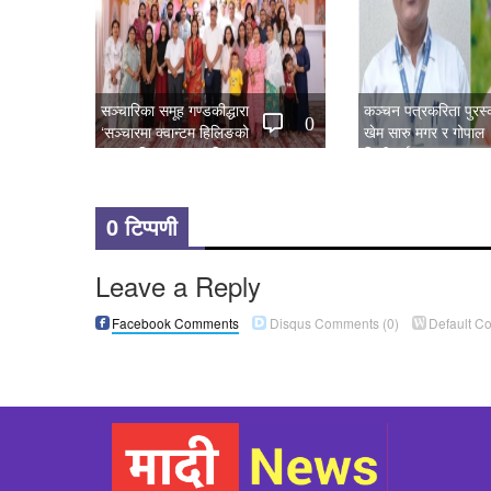
सञ्चारिका समूह गण्डकीद्धारा
कञ्चन पत्रकरिता पुरस्
0
‘सञ्चारमा क्वान्टम हिलिङको
खेम सारु मगर र गोपाल
महत्त्व’ विषयक अन्तरक्रिया सम्पन्न
जिटीलाई
0 टिप्पणी
Leave a Reply
Facebook Comments
Disqus Comments
(0)
Default C