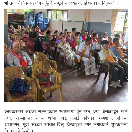
भौतिक, नैतिक सहयोग गर्नुहुने सम्पूर्ण सदस्यहरुलाई धन्यवाद दिनुभयो ।
कार्यक्रममा संघका सल्लाहकार श्याममाया पुन मगर, क्या. बेनबहादुर आले
मगर, सल्लाकार शान्ति थापा मगर, भलाई कोषका अध्यक्ष लालीमाया
थापामगर, युवा संघका अध्यक्ष दिलु विरकट्टा मगर लगायतले शुभकामना
दिनुभएको थियो ।