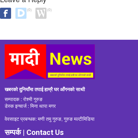
(0)
(0)
खबरको दुनियाँमा तपाई हाम्रै घर आँगनको साथी
सम्पादक : रोश्मी गुरुङ
डेस्क इन्चार्ज : मिना थापा मगर
वेवसाइट प्रबन्धक: मणी तमु गुरुङ, गुरुङ मल्टीमिडिया
सम्पर्क | Contact Us