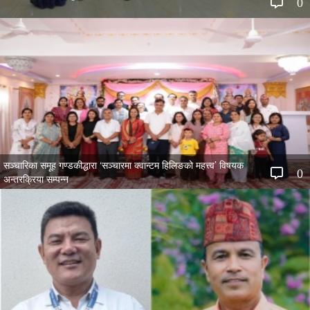
0
सञ्चारिका समूह गण्डकीद्धारा ‘सञ्चारमा क्वान्टम हिलिङको महत्त्व’ विषयक
0
अन्तरक्रिया सम्पन्न