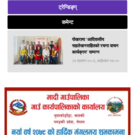
ट्रेन्डिङ्ग्
कमेन्ट
पोखरामा ‘आदिवासीय
सहलेखनसहितको रचना वाचन
कार्यक्रम’ सम्पन्न
२४ श्रावण २०८३, आईतवार १७:५५