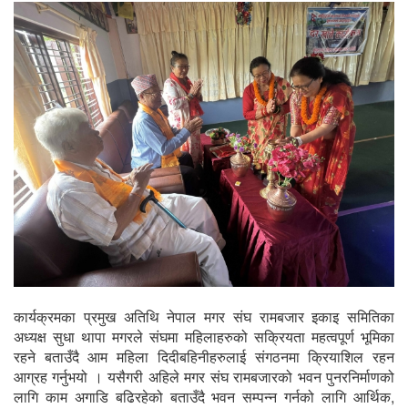
कार्यक्रमका प्रमुख अतिथि नेपाल मगर संघ रामबजार इकाइ समितिका
अध्यक्ष सुधा थापा मगरले संघमा महिलाहरुको सक्रियता महत्वपूर्ण भूमिका
रहने बताउँदै आम महिला दिदीबहिनीहरुलाई संगठनमा क्रियाशिल रहन
आग्रह गर्नुभयो । यसैगरी अहिले मगर संघ रामबजारको भवन पुनरनिर्माणको
लागि काम अगाडि बढिरहेको बताउँदै भवन सम्पन्न गर्नको लागि आर्थिक,