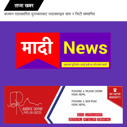
ताजा खबर
सञ्चारिका समूह गण्डकीद्धारा ‘सञ्चारमा क्वान्टम हिलिङको महत्त्व’ विषयक अन्तरक्रिया
सम्पन्न