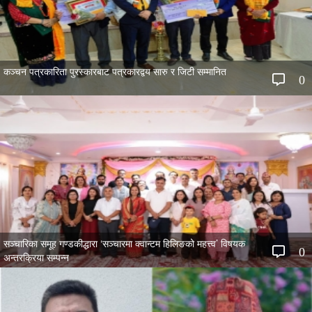
कञ्चन पत्रकारिता पुरस्कारबाट पत्रकारद्वय सारु र जिटी सम्मानित
0
सञ्चारिका समूह गण्डकीद्धारा ‘सञ्चारमा क्वान्टम हिलिङको महत्त्व’ विषयक
0
अन्तरक्रिया सम्पन्न