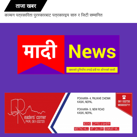
ताजा खबर
सञ्चारिका समूह गण्डकीद्धारा ‘सञ्चारमा क्वान्टम हिलिङको महत्त्व’ विषयक अन्तरक्रिया
सम्पन्न