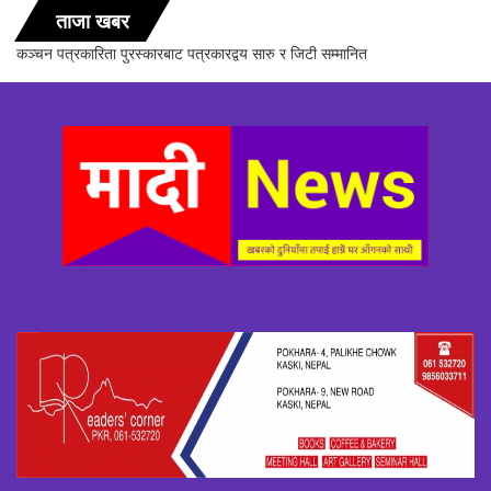
ताजा खबर
सञ्चारिका समूह गण्डकीद्धारा ‘सञ्चारमा क्वान्टम हिलिङको महत्त्व’ विषयक अन्तरक्रिया
सम्पन्न