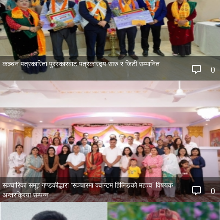
कञ्चन पत्रकारिता पुरस्कारबाट पत्रकारद्वय सारु र जिटी सम्मानित
0
सञ्चारिका समूह गण्डकीद्धारा ‘सञ्चारमा क्वान्टम हिलिङको महत्त्व’ विषयक
0
अन्तरक्रिया सम्पन्न