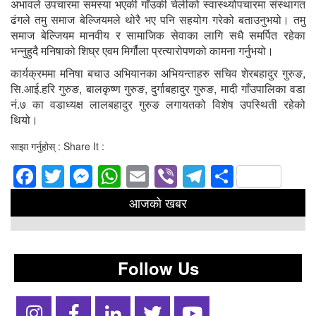
अभावले उपचारमा समस्या भएकी गाँउकी चेलीको स्वास्थ्योपचारमा संस्थागत
ढंगले तमु समाज बेल्जियमले थोरै भए पनि सहयोग गरेको बताउनुभयो। तमु
समाज बेल्जियम मानवीय र सामाजिक सेवाका लागि सधै समर्पित रहेका
भन्नुहुदै मनिषाको शिघ्र एवम मिर्गौला प्रत्यारोपणको कामना गर्नुभयो।
कार्यक्रममा मनिषा बचाउ अभियानका अभियन्ताहरु सचिव शेरबहादुर गुरुङ,
सि.आई.हरि गुरुङ, बालकृष्ण गुरुङ, दुर्गाबहादुर गुरुङ, मादी गाँउपालिका वडा
नं.७ का वडाध्यक्ष लालबहादुर गुरुङ लगायतको विशेष उपस्थिती रहेको
थियो।
साझा गर्नुहोस् : Share It :
Facebook
Twitter
Messenger
WhatsApp
Email
Viber
Telegram
Share
आजको खबर
Follow Us