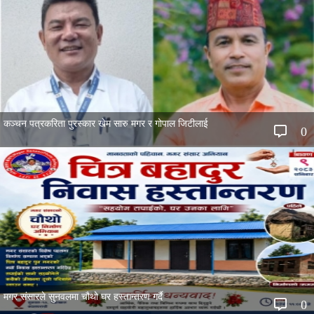
कञ्चन पत्रकरिता पुरस्कार खेम सारु मगर र गोपाल जिटीलाई
0
मगर संसारले सुनवलमा चौथो घर हस्तान्तरण गर्दै
0