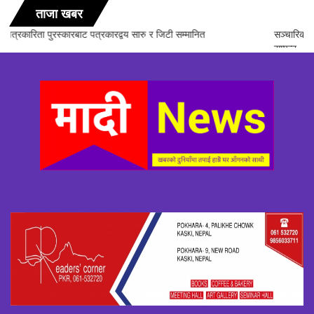
ताजा खबर
सञ्चारिका समूह गण्डकीद्धारा ‘सञ्चारमा क्वान्टम हिलिङको महत्त्व’ विषयक अन्तरक्रिया
सम्पन्न