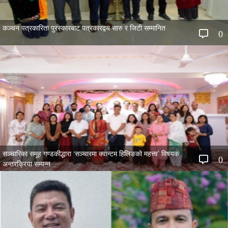
कञ्चन पत्रकारिता पुरस्कारबाट पत्रकारद्वय सारु र जिटी सम्मानित
0
सञ्चारिका समूह गण्डकीद्धारा ‘सञ्चारमा क्वान्टम हिलिङको महत्त्व’ विषयक
0
अन्तरक्रिया सम्पन्न