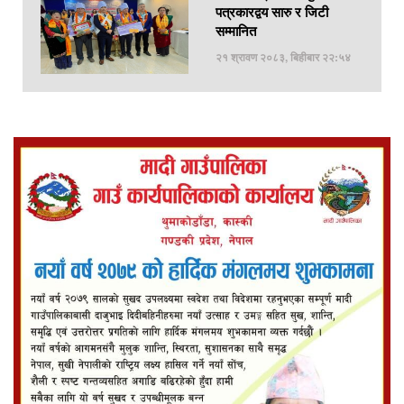
पत्रकारद्वय सारु र जिटी
सम्मानित
२१ श्रावण २०८३, बिहीबार २२:५४