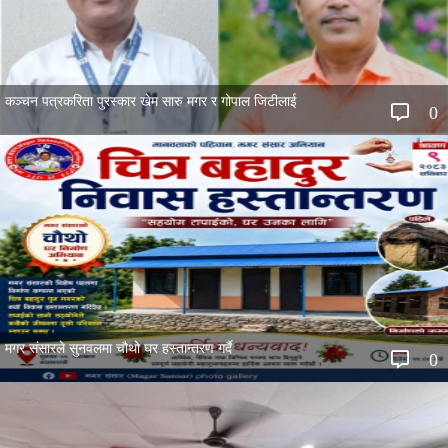
कञ्चन पत्रकरिता पुरस्कार खेम सारु मगर र गोपाल जिटीलाई
0
मगर संसारले सुनवलमा चौथो घर हस्तान्तरण गर्दै
0