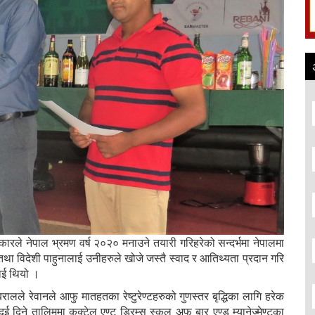
कारले नेपाल भ्रमण वर्ष २०२० मनाउने तयारी गरिहरेको सन्दर्भमा नेपालमा
था विदेशी पाहुनालाई उनीहरुले खोजे जस्तै स्वाद र आतिथ्यता प्रदान गरि
ाई थियो ।
ालले रेवानले आफु मातहतका रेष्टुरेण्टहरुको गुणस्तर बृद्धिका लागि हरेक
ई दिने तालिममा कक्टेल एण्ट ड्रिम्स स्कुल अफ बार एण्ड म्यानेज्मेण्टका