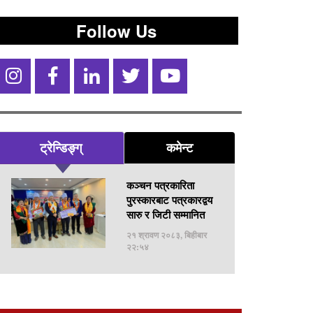
Follow Us
ट्रेन्डिङ्ग्
कमेन्ट
कञ्चन पत्रकारिता
पुरस्कारबाट पत्रकारद्वय
सारु र जिटी सम्मानित
२१ श्रावण २०८३, बिहीबार
२२:५४