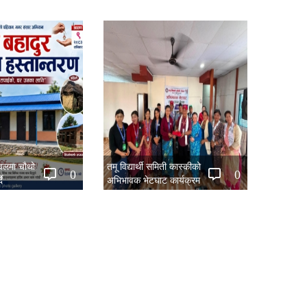
नवलमा चौथो
तमू विद्यार्थी समिती कास्कीको
0
0
ै
अभिभावक भेटघाट कार्यक्रम
सम्पन्न