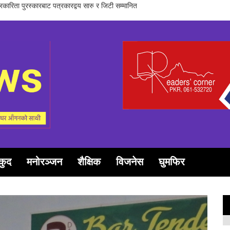
समूह गण्डकीद्धारा ‘सञ्चारमा क्वान्टम हिलिङको महत्त्व’ विषयक अन्तरक्रिया सम्पन्न
कुद
मनोरञ्जन
शैक्षिक
विजनेस
घुमफिर