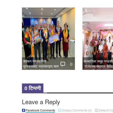
कञ्चन पत्रकारिता
सञ्चारिका समूह गण्डकीद्
0
पुरस्कारबाट पत्रकारद्वय सारु
‘सञ्चारमा क्वान्टम हिल
र जिटी सम्मानित
महत्त्व’ विषयक अन्तरक्र
0 टिप्पणी
Leave a Reply
Facebook Comments
Disqus Comments
(0)
Default C