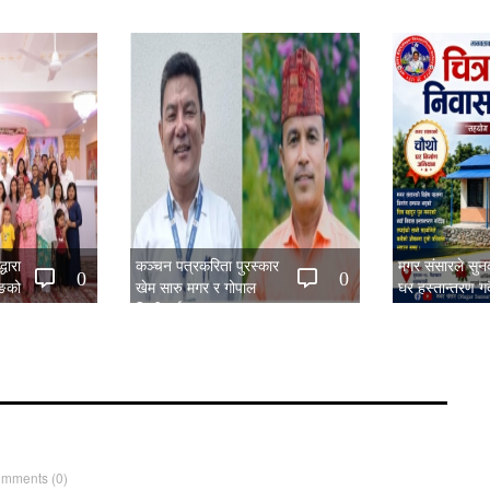
धारा
कञ्चन पत्रकरिता पुरस्कार
मगर संसारले सु
0
0
िङको
खेम सारु मगर र गोपाल
घर हस्तान्तरण गर्द
िया सम्पन्न
जिटीलाई
omments
(0)