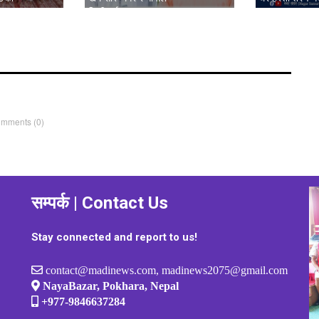
िया सम्पन्न
जिटीलाई
omments
(0)
सम्पर्क | Contact Us
Stay connected and report to us!
contact@madinews.com, madinews2075@gmail.com
NayaBazar, Pokhara, Nepal
+977-9846637284