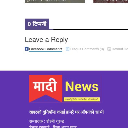
र जिटी सम्मानित
महत्त्व’ विषयक अन्तरक्र
0 टिप्पणी
Leave a Reply
Facebook Comments
Disqus Comments
(0)
Default C
खबरको दुनियाँमा तपाई हाम्रै घर आँगनको साथी
सम्पादक : रोश्मी गुरुङ
डेस्क इन्चार्ज : मिना थापा मगर