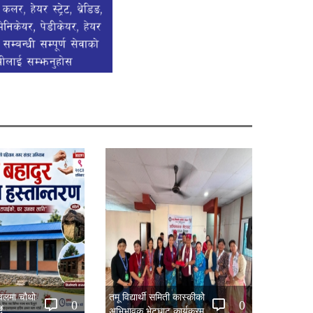
नवलमा चौथो
तमू विद्यार्थी समिती कास्कीको
0
0
ै
अभिभावक भेटघाट कार्यक्रम