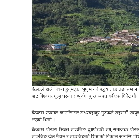
बैठकले हालै निधन हुनुभएका भुपु माननीयद्धय ताङतिङ समाज 
बाट विश्वभर मृत्यु भएका सम्पुर्णमा दुःख ब्यक्त गर्दै एक मिनेट
बैठकमा उपमेयर काउन्सिलर लक्ष्यबहादुर गुरुङले सहभागी सम्पुर्ण ग
भएको थियो ।
बैठकमा पोखरा स्थित ताङतिङ दुधपोखरी तमू समाजघर पोखरा
ताङतिङ खेल मैदान र ताङतिङको शिक्षाको विकास सम्बन्धि 