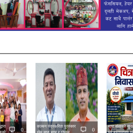
धारा
कञ्चन पत्रकरिता पुरस्कार
मगर संसारले सु
0
0
िङको
खेम सारु मगर र गोपाल
घर हस्तान्तरण गर्द