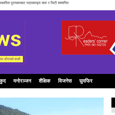
समूह गण्डकीद्धारा ‘सञ्चारमा क्वान्टम हिलिङको महत्त्व’ विषयक अन्तरक्रिया सम्पन्न
कुद
मनोरञ्जन
शैक्षिक
विजनेस
घुमफिर