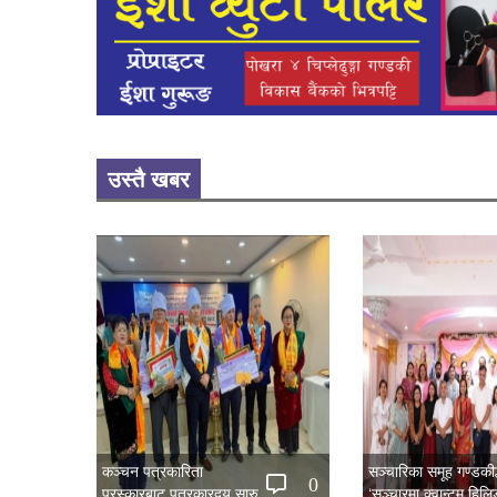
उस्तै खबर
कञ्चन पत्रकारिता
सञ्चारिका समूह गण्डकीद्
0
पुरस्कारबाट पत्रकारद्वय सारु
‘सञ्चारमा क्वान्टम हिल