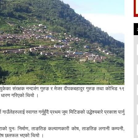
युकेका संरक्षक नन्दजंग गुरुङ र मेजर दीपकबहादुर गुरुङ तथा कोभिड १९
 मौन धारण गरिएको थियो ।
ाउँलेहरुलाई स्वागत गर्नुहुँदै प्रथम जुम मिटिङको उद्धेश्यबारे प्रकाश पार्नु
को पुनः निर्माण, ताङतिङ कल्याणकारी कोष, ताङतिङ लगानी कम्पनी,
विशेष छलफल भएको थियो ।