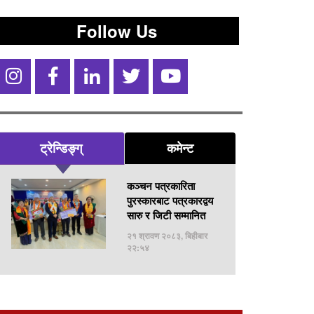
Follow Us
ट्रेन्डिङ्ग्
कमेन्ट
कञ्चन पत्रकारिता
पुरस्कारबाट पत्रकारद्वय
सारु र जिटी सम्मानित
२१ श्रावण २०८३, बिहीबार
२२:५४