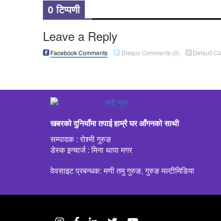
0 टिप्पणी
Leave a Reply
Facebook Comments
Disqus Comments
(0)
Default C
खबरको दुनियाँमा तपाई हाम्रै घर आँगनको साथी
सम्पादक : रोश्मी गुरुङ
डेस्क इन्चार्ज : मिना थापा मगर
वेवसाइट प्रबन्धक: मणी तमु गुरुङ, गुरुङ मल्टीमिडिया