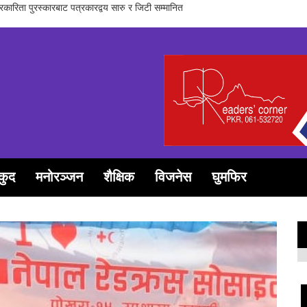
सञ्चारिका समूह गण्डकीद्धारा ‘सञ्चारमा क्वान्टम 
कुद
मनोरञ्जन
शैक्षिक
विजनेस
घुमफिर