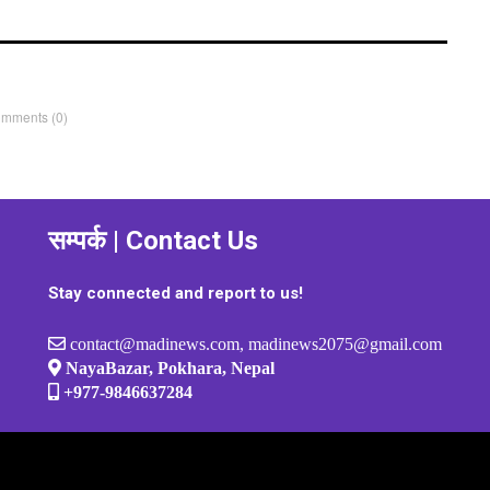
omments
(0)
सम्पर्क | Contact Us
Stay connected and report to us!
contact@madinews.com, madinews2075@gmail.com
NayaBazar, Pokhara, Nepal
+977-9846637284