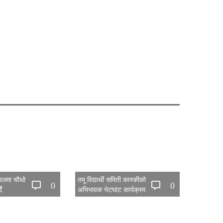
नवलमा चौथो
तमू विद्यार्थी समिती कास्कीको
0
0
ै
अभिभावक भेटघाट कार्यक्रम
सम्पन्न