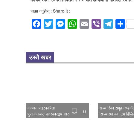
साझा गर्नुहोस् : Share It :
Facebook
Twitter
Messenger
WhatsApp
Email
Viber
Tele
S
उस्तै खबर
कञ्चन पत्रकारिता
सञ्चारिका समूह गण्डकीद्
0
पुरस्कारबाट पत्रकारद्वय सारु
‘सञ्चारमा क्वान्टम हिल
र जिटी सम्मानित
महत्त्व’ विषयक अन्तरक्र