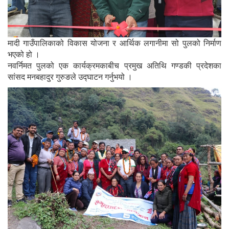
मादी गाउँपालिकाको विकास योजना र आर्थिक लगानीमा सो पुलको निर्माण
भएको हो ।
नवर्निमत पुलको एक कार्यक्रमकाबीच प्रमुख अतिथि गण्डकी प्रदेशका
सांसद मनबहादुर गुरुङले उद्घाटन गर्नुभयो ।