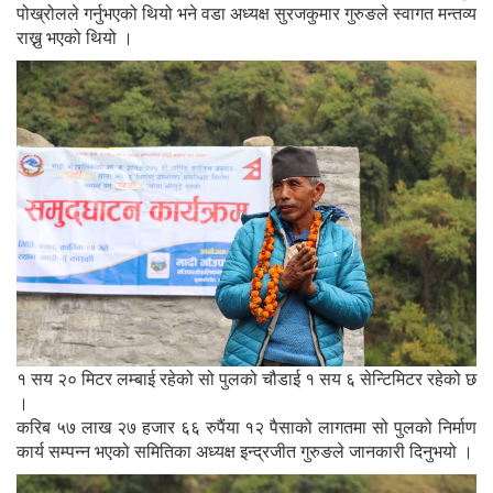
पोख्रोलले गर्नुभएको थियो भने वडा अध्यक्ष सुरजकुमार गुरुङले स्वागत मन्तव्य
राख्नु भएको थियो ।
१ सय २० मिटर लम्बाई रहेको सो पुलको चौडाई १ सय ६ सेन्टिमिटर रहेको छ
।
करिब ५७ लाख २७ हजार ६६ रुपैंया १२ पैसाको लागतमा सो पुलको निर्माण
कार्य सम्पन्न भएको समितिका अध्यक्ष इन्द्रजीत गुरुङले जानकारी दिनुभयो ।