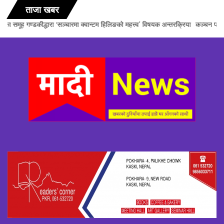
ताजा खबर
कञ्चन पत्रकरिता पुरस्कार खेम सारु मगर र गोपाल जिटीलाई