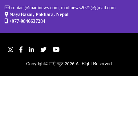
contact@madinews.com, madinews2075@gmail.com
NayaBazar, Pokhara, Nepal
+977-9846637284
Copyright©
मादी न्युज
2026 All Right Reserved