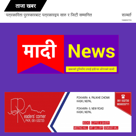
ताजा खबर
सञ्चारिका समूह गण्डकीद्धारा ‘सञ्चारमा क्वान्टम हिलिङको महत्त्व’ विषयक अन्तरक्रिया
सम्पन्न