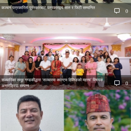
कञ्चन पत्रकारिता पुरस्कारबाट पत्रकारद्वय सारु र जिटी सम्मानित
0
सञ्चारिका समूह गण्डकीद्धारा ‘सञ्चारमा क्वान्टम हिलिङको महत्त्व’ विषयक
0
अन्तरक्रिया सम्पन्न