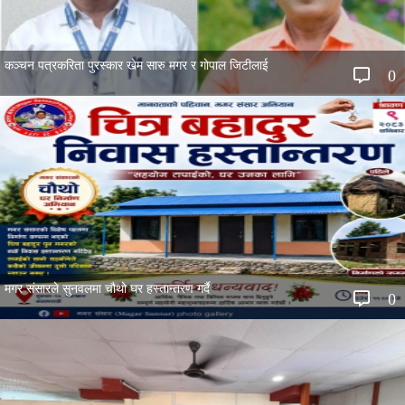
कञ्चन पत्रकरिता पुरस्कार खेम सारु मगर र गोपाल जिटीलाई
0
मगर संसारले सुनवलमा चौथो घर हस्तान्तरण गर्दै
0