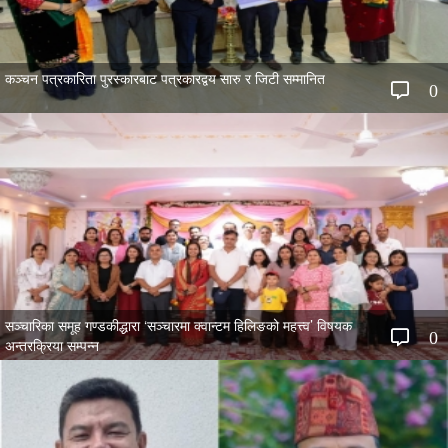
कञ्चन पत्रकारिता पुरस्कारबाट पत्रकारद्वय सारु र जिटी सम्मानित
0
सञ्चारिका समूह गण्डकीद्धारा ‘सञ्चारमा क्वान्टम हिलिङको महत्त्व’ विषयक
0
अन्तरक्रिया सम्पन्न