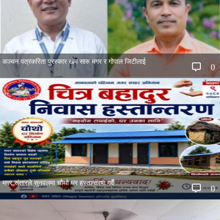
कञ्चन पत्रकरिता पुरस्कार खेम सारु मगर र गोपाल जिटीलाई
0
मगर संसारले सुनवलमा चौथो घर हस्तान्तरण गर्दै
0