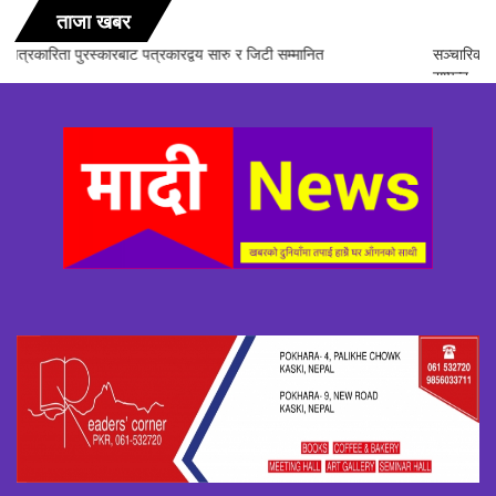
ताजा खबर
सञ्चारिका समूह गण्डकीद्धारा ‘सञ्चारमा क्वान्टम हिलिङको महत्त्व’ विषयक अन्तरक्रिया
सम्पन्न