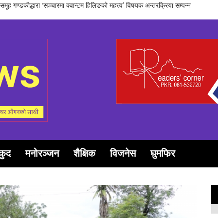
कञ्चन पत्रकरिता पुरस्कार खेम सारु मगर र गोपाल जिटीलाई
कुद
मनोरञ्जन
शैक्षिक
विजनेस
घुमफिर