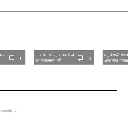
कार
मगर संसारले सुनवलमा चौथो
तमू विद्यार्थी सम
0
0
घर हस्तान्तरण गर्दै
अभिभावक भेटघाट
सम्पन्न
omments
(0)