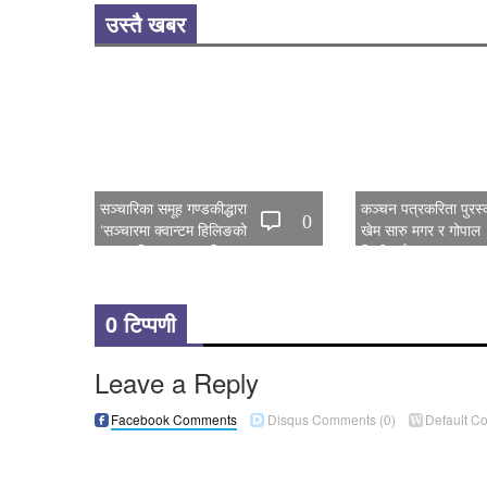
उस्तै खबर
सञ्चारिका समूह गण्डकीद्धारा
कञ्चन पत्रकरिता पुरस्
0
‘सञ्चारमा क्वान्टम हिलिङको
खेम सारु मगर र गोपाल
महत्त्व’ विषयक अन्तरक्रिया सम्पन्न
जिटीलाई
0 टिप्पणी
Leave a Reply
Facebook Comments
Disqus Comments
(0)
Default C