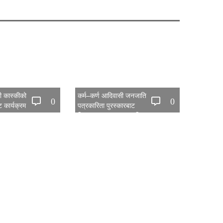
िती कास्कीको
कर्म–कर्ण आदिवासी जनजाति
0
0
 कार्यक्रम
पत्रकारिता पुरस्कारबाट
हितानमगर र गुरुङ सम्मानित