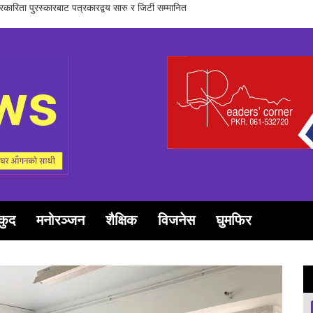
समूह गण्डकीद्धारा ‘सञ्चारमा क्वान्टम हिलिङको महत्त्व’ विषयक अन्तरक्रिया सम्पन्न
कुद
मनोरञ्जन
शैक्षिक
विजनेस
घुमफिर