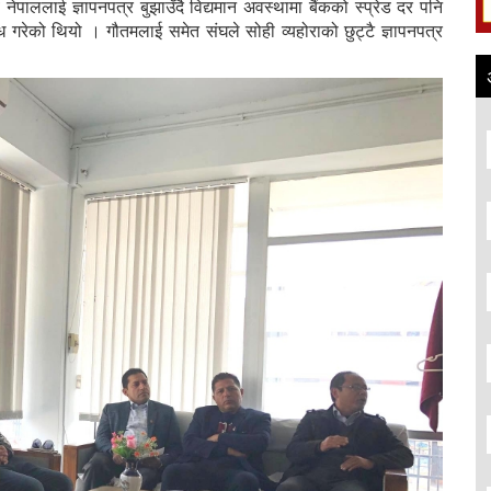
 नेपाललाई ज्ञापनपत्र बुझाउँदै विद्यमान अवस्थामा बैंकको स्प्रेड दर पनि
ध गरेको थियो । गौतमलाई समेत संघले सोही व्यहोराको छुट्टै ज्ञापनपत्र