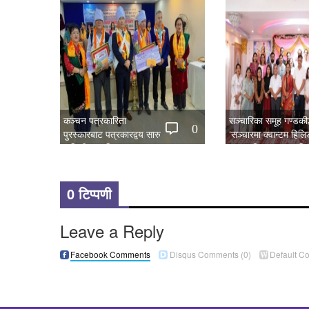
कञ्चन पत्रकारिता
सञ्चारिका समूह गण्डकीद्
0
पुरस्कारबाट पत्रकारद्वय सारु
‘सञ्चारमा क्वान्टम हिल
र जिटी सम्मानित
महत्त्व’ विषयक अन्तरक्र
0 टिप्पणी
Leave a Reply
Facebook Comments
Disqus Comments
(0)
Default C