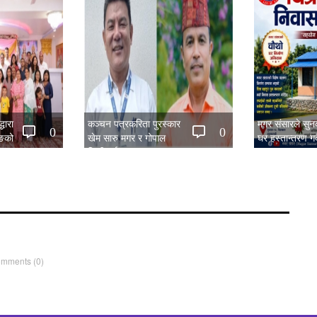
धारा
कञ्चन पत्रकरिता पुरस्कार
मगर संसारले सु
0
0
िङको
खेम सारु मगर र गोपाल
घर हस्तान्तरण गर्द
िया सम्पन्न
जिटीलाई
omments
(0)