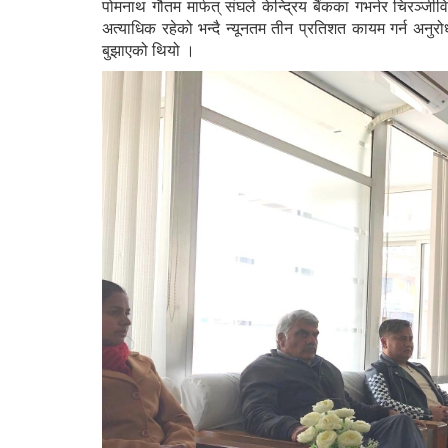
पोमनाथ गौतम मार्फत् संघले केन्द्रिय बैंकका गभर्नर चिरञ्जीवि
अत्याधिक रहेको भन्दै न्यूनतम तीन प्रतिशत कायम गर्न अनुरो
बुझाएको थियो ।