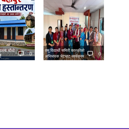
नवलमा चौथो
तमू विद्यार्थी समिती कास्कीको
0
0
ै
अभिभावक भेटघाट कार्यक्रम
सम्पन्न