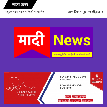
ताजा खबर
सञ्चारिका समूह गण्डकीद्धारा ‘सञ्चारमा क्वान्टम हिलिङको महत्त्व’ विषयक अन्तरक्रिया
सम्पन्न