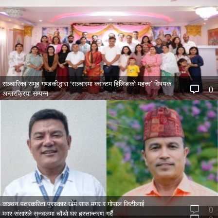
सञ्चारिका समूह गण्डकीद्धारा ‘सञ्चारमा क्वान्टम हिलिङको महत्त्व’ विषयक
0
अन्तरक्रिया सम्पन्न
कञ्चन पत्रकरिता पुरस्कार खेम सारु मगर र गोपाल जिटीलाई
0
मगर संसारले सुनवलमा चौथो घर हस्तान्तरण गर्दै