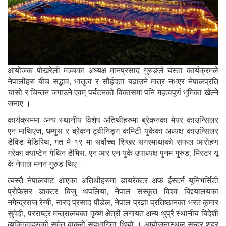
आयोजक पोखरेली मञ्चका अध्यक्ष मानप्रसाद गुरुङले यस्ता कार्यक्रमले
नेपालीहरु बीच सद्भाव, भातृत्व र सौर्हदता बढाउने मात्र नभएर नेपालप्रति
चासो र चिन्तन जगाउने एवम् पर्यटनको विकासमा पनि महत्वपूर्ण भूमिका खेल्ने
जनाए ।
कार्यक्रममा अन्य स्थानीय विशेष अतिथीहरुमा ब्रेकनका मेयर काउन्सिलर
एन माथिएज, धम्पुस र ब्रेकन ट्वीनिङ्ग कमिटी युकेका अध्यक्ष काउन्सिलर
डेविड मेडिरिथ, गत मे १९ मा सर्वोच्च शिखर सगरमाथाको सफल आरोहण
गरेका क्याप्टेन गेथिन डेभिस, एन आर एन युके उपाध्यक्ष पुनम गुरुङ, मिस्टर यू
के नेपाल मनन गुरुङ थिए।
त्यस्तै नेपालबाट आएका अतिथीहरुमा डायरेक्टर अफ ईस्टर्न यूनिभर्सिटी
प्रोफेसर डाक्टर बिजु थपलिया, नेपाल संस्कृत विश्व बिद्द्यालयका
नगेन्द्रराज रेग्मी, नारद प्रसाद पौडेल, नेपाल प्रज्ञा प्रतिष्ठानका भरत कुमार
सुवेदी, परराष्ट्र मन्त्रालयका कृष्ण क्षेत्री लगायत अन्य थुप्रै स्थानीय बिदेशी
ब्यक्तित्वहरुको समेत बाक्लो सहभागिता थियो । आयोजनास्थल सुन्दर शहर