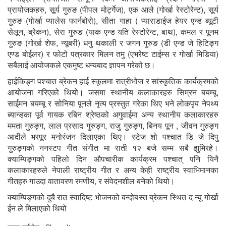
प्रायोजकहरु, सूर्य गुरुङ (पीपल मोर्ट्गेज), एक आले (गोर्खा रेस्टोरेन्ट), सूर्य
गुरुङ (गोर्खा प्यालेस फार्नबोरो), सीता गाहा ( प्याराडाईज हेयर एन्ड ब्यूटी
सेलून, ब्रेकन), सेरा गुरुङ (याक एन्ड यति रेस्टोरेन्ट, बाथ), कमल र पूनम
गुरुङ (गोर्खा शेफ, न्यूबरी) धनु थकाली र जगन गुरुङ (डी एन्ड जे हिटिङ्ग
एण्ड बोईलर) र फोटो पत्रकार मिलन तमु (एभरेष्ट टाईम्स र गोर्खा मिडिया)
सबैलाई आयोजकले एकमुष्ट धन्यबाद ज्ञापन गरेको छ।
हाईकिङ्ग पश्चात ब्रेकन हाई स्कूलमा रात्रीभोज र सांस्कृतिक कार्यक्रमको
आयोजना गरिएको थियो। जसमा स्थानीय कलाकारहरु सिम्रन बयम्बू,
साईमन बयम्बू र सोनिया पूनले नृत्य प्रस्तुत गरेका थिए भने लोकपृय नेपथ्य
ब्यान्डका पूर्व गायक रबिन श्रेष्ठको अगुवाईमा अन्य स्थानीय कलाकारहरु
ममता गुरुङ्ग, लाल प्रसाद गुरुङ्ग, राजु गुरुङ्ग, बिनय पून , जीवन गुरुङ्ग
आदीले भरपूर मनोरंजन दिलाएका थिए। स्टेज शो पश्चात डि जे दिपु
गुरुङ्गको ननस्टप गीत संगीत मा राती १२ बजे सम्म सबै झुमिरहे।
क्याम्पिङ्गको पहिलो दिन औपचारीक कार्यक्रम पश्चात् पनि यिनै
कलाकारहरुले नेपाली राष्ट्रीय गीत र अन्य केही राष्ट्रीय स्वाभिमानका
गीतहरु गाउदा वातावरण रमणीय, र संवेदनशील बनेको थियो।
क्याम्पिङ्गको दुबै रात स्वादिष्ट भोजनको बन्दोबस्त ब्रेकन स्थित द न्यू गोर्खा
ईन ले मिलाएको थियो