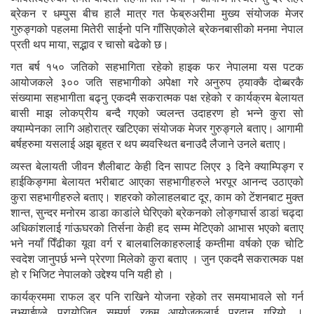
ब्रेकन र धम्पुस बीच हालै मात्र गत फेब्रुअरीमा मुख्य संयोजक मेजर
गुरुङ्गको पहलमा मितेरी साईनो पनि गाँसिएकोले ब्रेकनबासीको मनमा नेपाल
प्रती थप माया, सद्भाव र चासो बढेको छ।
गत बर्ष १५० जतिको सहभागिता रहेको हाइक फर नेपालमा यस पटक
आयोजकले ३०० जति सहभागीको अपेक्षा गरे अनुरुप ठ्याक्कै दोब्बरकै
संख्यामा सहभागीता बढ्नु एकदमै सकरात्मक पक्ष रहेको र कार्यक्रम बेलायत
बासी माझ लोकप्रीय बन्दै गएको ज्वलन्त उदाहरण हो भन्ने कुरा सो
क्याम्पेनका लागि अहोरात्र खटिएका संयोजक मेजर गुरुङ्गले बताए। आगामी
बर्षहरुमा यसलाई अझ बृहत र थप ब्यवस्थित बनाउदै लैजाने उनले बताए।
व्यस्त बेलायती जीवन शैलीबाट केही दिन सापट लिएर ३ दिने क्याम्पिङ्ग र
हाईकिङ्गमा बेलायत भरीबाट आएका सहभागीहरुले भरपूर आनन्द उठाएको
कुरा सहभागीहरुले बताए। शहरको कोलाहलबाट दूर, काम को टेंशनबाट मुक्त
शान्त, सुन्दर मनोरम डाडा काडांले घेरिएको ब्रेकनको लोङ्गघार्स डाडां चढ्दा
अधिकांशलाई गांऊघरको तिर्सना केही हद सम्म मेटिएको आभास भएको बताए
भने नयाँ पिँढीका यूवा वर्ग र बालबालिकाहरुलाई कम्तीमा वर्षको एक चोटि
स्वदेश जानुपर्छ भन्ने प्रेरणा मिलेको कुरा बताए । जुन एकदमै सकरात्मक पक्ष
हो र भिजिट नेपालको उद्देश्य पनि यही हो ।
कार्यक्रममा राफल ड्र पनि राखिने योजना रहेको तर समयाभावले सो गर्न
नभ्याईएले प्रायोजित सम्पूर्ण रकम आयोजकलाई प्रदान गरियो ।