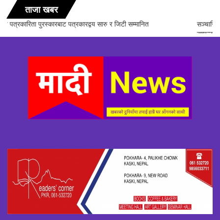
ताजा खबर
सञ्चारिका समूह गण्डकीद्धारा ‘सञ्चारमा क्वान्टम हिलिङको महत्त्व’ विषयक अन्तरक्रिया
सम्पन्न