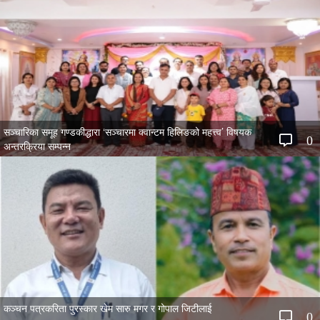
सञ्चारिका समूह गण्डकीद्धारा ‘सञ्चारमा क्वान्टम हिलिङको महत्त्व’ विषयक
0
अन्तरक्रिया सम्पन्न
कञ्चन पत्रकरिता पुरस्कार खेम सारु मगर र गोपाल जिटीलाई
0