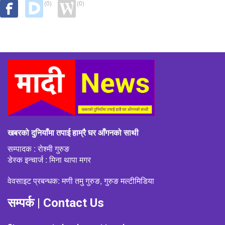
(0)
(0)
खबरको दुनियाँमा तपाई हाम्रै घर आँगनको साथी
सम्पादक : रोश्मी गुरुङ
डेस्क इन्चार्ज : मिना थापा मगर
वेवसाइट प्रबन्धक: मणी तमु गुरुङ, गुरुङ मल्टीमिडिया
सम्पर्क | Contact Us