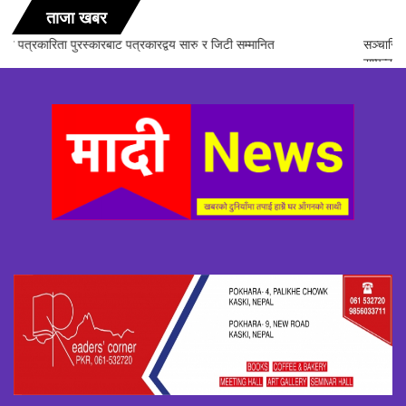
ताजा खबर
सञ्चारिका समूह गण्डकीद्धारा ‘सञ्चारमा क्वान्टम हिलिङको महत्त्व’ विषयक अन्तरक्रिया
सम्पन्न