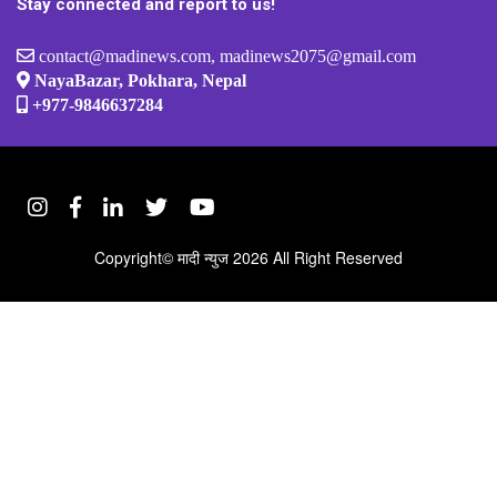
Stay connected and report to us!
contact@madinews.com, madinews2075@gmail.com
NayaBazar, Pokhara, Nepal
+977-9846637284
Copyright©
मादी न्युज
2026 All Right Reserved