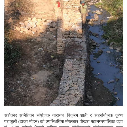
सरोकार समितिका संयोजक नारायण विक्रम शाही र सहसंयोजक कृष्ण
पराजुली (ढाका मोहन) को उपस्थितिमा मंगलबार पोखरा महानगरपालिका वडा