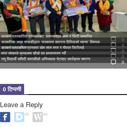
कञ्चन पत्रकारिता पुरस्कारबाट पत्रकारद्वय सारु र जिटी सम्मानित
0
सञ्चारिका समूह गण्डकीद्धारा ‘सञ्चारमा क्वान्टम हिलिङको महत्त्व’ विषयक
0
अन्तरक्रिया सम्पन्न
कञ्चन पत्रकरिता पुरस्कार खेम सारु मगर र गोपाल जिटीलाई
0
मगर संसारले सुनवलमा चौथो घर हस्तान्तरण गर्दै
0
तमू विद्यार्थी समिती कास्कीको अभिभावक भेटघाट कार्यक्रम सम्पन्न
0
0 टिप्पणी
Leave a Reply
(0)
(0)