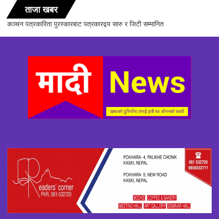
ताजा खबर
पत्रकारद्वय सारु र जिटी सम्मानित
सञ्चारिका समूह गण्डकीद्धारा ‘सञ्चारम
सम्पन्न