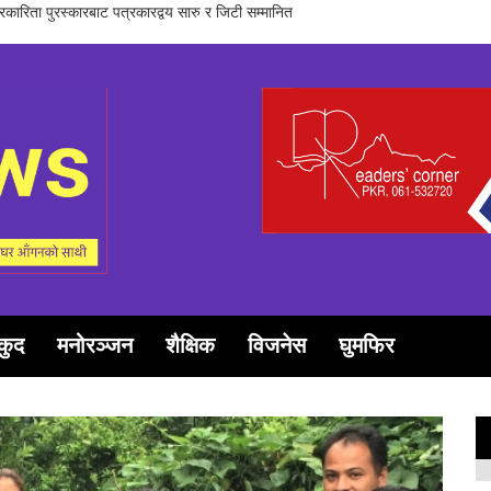
समूह गण्डकीद्धारा ‘सञ्चारमा क्वान्टम हिलिङको महत्त्व’ विषयक अन्तरक्रिया सम्पन्न
कुद
मनोरञ्जन
शैक्षिक
विजनेस
घुमफिर