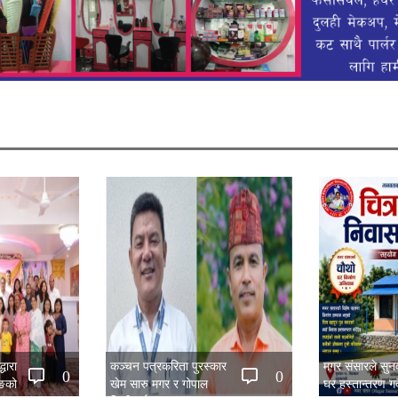
धारा
कञ्चन पत्रकरिता पुरस्कार
मगर संसारले सु
0
0
िङको
खेम सारु मगर र गोपाल
घर हस्तान्तरण गर्द