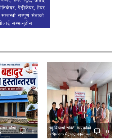
नवलमा चौथो
तमू विद्यार्थी समिती कास्कीको
0
0
ै
अभिभावक भेटघाट कार्यक्रम