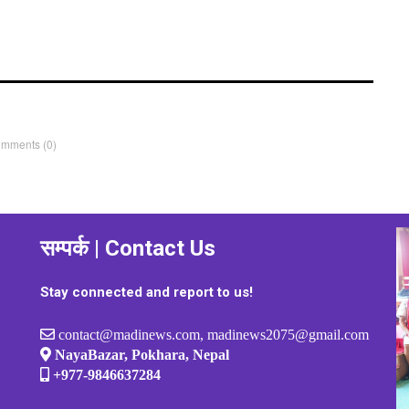
िया सम्पन्न
जिटीलाई
omments
(0)
सम्पर्क | Contact Us
Stay connected and report to us!
contact@madinews.com, madinews2075@gmail.com
NayaBazar, Pokhara, Nepal
+977-9846637284