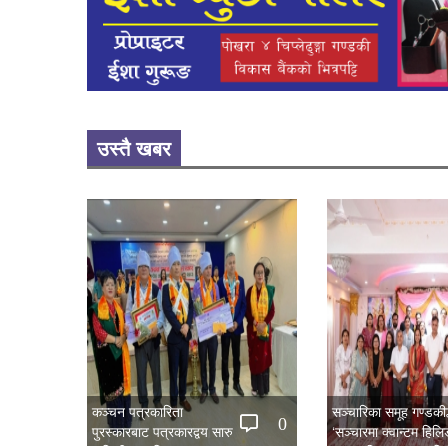
उस्तै खबर
कञ्चन पत्रकारिता
सञ्चारिका समूह गण्डकीद्
0
पुरस्कारबाट पत्रकारद्वय सारु
‘सञ्चारमा क्वान्टम हिल