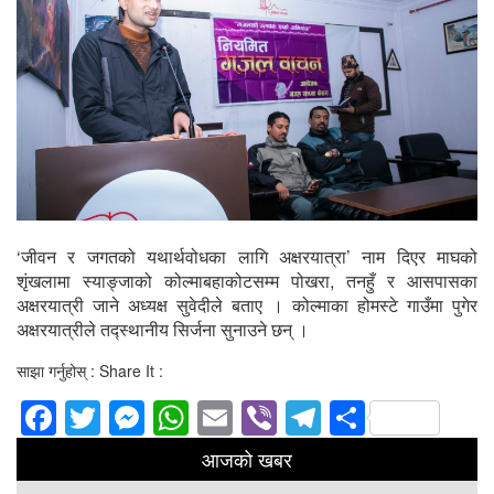
‘जीवन र जगतको यथार्थवोधका लागि अक्षरयात्रा’ नाम दिएर माघको
शृंखलामा स्याङ्जाको कोल्माबहाकोटसम्म पोखरा, तनहुँ र आसपासका
अक्षरयात्री जाने अध्यक्ष सुवेदीले बताए । कोल्माका होमस्टे गाउँमा पुगेर
अक्षरयात्रीले तद्स्थानीय सिर्जना सुनाउने छन् ।
साझा गर्नुहोस् : Share It :
Facebook
Twitter
Messenger
WhatsApp
Email
Viber
Telegram
Share
आजको खबर