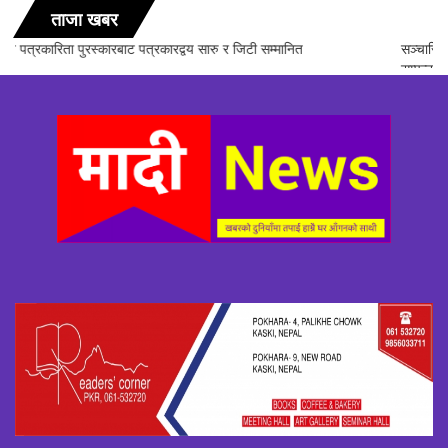
ताजा खबर
सञ्चारिका समूह गण्डकीद्धारा ‘सञ्चारमा क्वान्टम हिलिङको महत्त्व’ विषयक अन्तरक्रिया
सम्पन्न