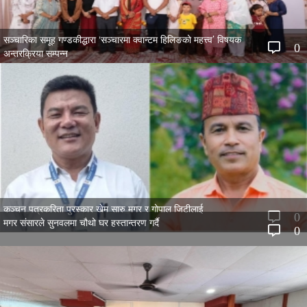
सञ्चारिका समूह गण्डकीद्धारा ‘सञ्चारमा क्वान्टम हिलिङको महत्त्व’ विषयक
0
अन्तरक्रिया सम्पन्न
कञ्चन पत्रकरिता पुरस्कार खेम सारु मगर र गोपाल जिटीलाई
0
मगर संसारले सुनवलमा चौथो घर हस्तान्तरण गर्दै
0