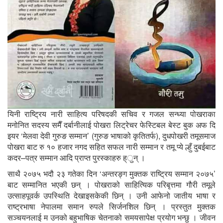
यिनी राष्ट्रिय नारी साहित्य परिषदकी सचिव र गजल सन्ध्या पोखराका
मनोनित सदस्य समैँ दर्बानीलाई पोखरा लिट्रेचर फेस्टिबल बेस्ट बुक अफ दि
इयर ‘मेलवा देवी गुरुङ सम्मान’ (गुरुङ भाषाको कृतितर्फ), दुधपोखरी तमूसमाज
पोखरा बाट रु १० हजार नगद सहित सफल नारी सम्मान र तमू प्ये ल्हुँ दुबईबाट
कदर–पत्र सम्मान आदि प्राप्त पुरस्काहरु ह्ुन् ।
साथै २०७५ भदौ २३ गतेका दिन ‘अन्तरङ्ग मुक्तक राष्ट्रिय सम्मान २०७५’
बाट सम्मानित भएकी छन् । पोखराको साहित्यिक परिबृत्तमा गौरी तमूले
उत्साहपूवर्क उपस्थिति देखाइसकेकी छिन् । उनी आफेनो जातीय भाषा र
राष्ट्रभाषा नेपालमा समान रुपले सिर्जनशिल छिन् । प्रस्तुत मुक्तक
सञ्चयनलाई म उनको बहुभाषिक चेतनाको समयसापेक्ष प्रयोग भन्छु । जीवन