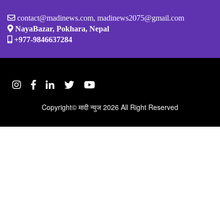
contact@madinews.com, madinews2075@gmail.com
NayaBazar, Pokhara, Nepal
+977-9846637284
Copyright©
मादी न्युज
2026 All Right Reserved