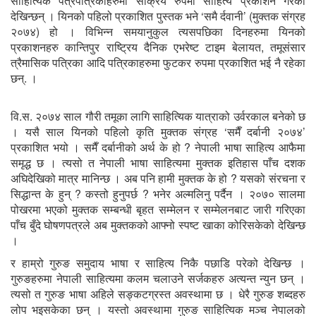
साहित्यिक पत्रपत्रिकाहरुमा सक्रिय रुपमा साहित्य प्रकाशन गरेकी
देखिन्छन् । यिनको पहिलो प्रकाशित पुस्तक भने ‘समै र्दवानी’ (मुक्तक संग्रह
२०७४) हो । विभिन्न समयानुकुल त्यसपछिका दिनहरुमा यिनको
प्रकाशनहरु कान्तिपुर राष्ट्रिय दैनिक एभरेष्ट टाइम बेलायत, तमूसंसार
त्रैमासिक पत्रिका आदि पत्रिकाहरुमा फुटकर रुपमा प्रकाशित भई नै रहेका
छन्. ।
वि.स. २०७४ साल गौरी तमूका लागि साहित्यिक यात्राको उर्वरकाल बनेको छ
। यसै साल यिनको पहिलो कृति मुक्तक संग्रह ‘समैँ दर्बानी २०७४’
प्रकाशित भयो । समैँ दर्बानीको अर्थ के हो ? नेपाली भाषा साहित्य आफैमा
समृद्ध छ । त्यसो त नेपाली भाषा साहित्यमा मुक्तक इतिहास पाँच दशक
अघिदेखिको मात्र मानिन्छ । अब पनि हामी मुक्तक के हो ? यसको संरचना र
सिद्धान्त के हुन् ? कस्तो हुनुपर्छ ? भनेर अल्मलिनु पर्दैन । २०७० सालमा
पोखरमा भएको मुक्तक सम्बन्धी बृहत सम्मेलन र सम्मेलनबाट जारी गरिएका
पाँच बुँदे घोषणपत्रले अब मुक्तकको आफ्नो स्पष्ट खाका कोरिसकेको देखिन्छ
।
र हाम्रो गुरुङ समुदाय भाषा र साहित्य निकै पछाडि परेको देखिन्छ ।
गुरुङहरुमा नेपाली साहित्यमा कलम चलाउने सर्जकहरु अत्यन्त न्युन छन् ।
त्यसो त गुरुङ भाषा अहिले सङ्कटग्रस्त अवस्थामा छ । धेरै गुरुङ शब्दहरु
लोप भइसकेका छन् । यस्तो अवस्थामा गुरुङ साहित्यिक मञ्च नेपालको