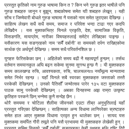
प्रस्तुत कृतिको नाम गुरुङ भाषामा किन त ? किन भने गुरुङ इतर भाषीले पनि
गुरुङ शब्दहरु जानुन र बुझुन, शब्दकोषमा समेत याी शब्दहरु लेखून् । यही
सोंच र जिम्मेवारी बोधले गुरुङ भाषामा नै यसको नाम समेत जुराएका देखिन्छ ।
साहित्य लेखन सधैं सधैं समय, समाज र परिवेश भन्दा टाढा गएर कदपि
लेखिदैन । यस मुक्तकभित्र यिनले प्रकृति, देश, सामाजिक विकृति,
विसङगति, मायाप्रेम, नारीका विषयहरुलाई समेटेर लेखिएका पाइन्छ ।
यसैकारण यस सङग्रहको नाम ‘समैँ दर्बानी’ वा समयको दर्पण राखिएकोमा
सार्थक एंव अर्थपूर्ण देखिन्छ । समय सधै परिवर्तनशिल छ ।
युगहरु फेरिसकेका छन् । अहिलेको समय बढी नै महत्वपूर्ण हुन्छन् । तर्सथ
वर्तमान समयानकुल अघि बढ्न सकेमा सुनमा सुगन्ध हुन्छ नै । यी मुक्तकहरु
समय कालखण्ड रुचि, आवश्यकता, रुचि, चालचलनm नयाँमूल्य मान्यतामा
समेत निर्भर रहन्छ । यहाँ यिनले सबै स्वरका मुक्तकहरु जस्ताको तस्तै
पस्केकी देखिन्छन् । उनको पैतिसौँ जन्मोत्सव पारेर १३५ वटा मुक्तकहरु
पाठक सामु पस्केकी देखिन्छन् । अबका दिनहरुमा अझ राम्रा उत्कृष्ट
कृतिहरु पस्कने छिन् भन्नेमा कुनै सन्देह छैन ।
थोरै समयमा र चोटिला शैलीमा जीवनको एउटा तीब्र अनुभुतिलाई यहाँ
प्रस्तुत गरिएका देखिन्छन् । साहित्यका अन्य विधामा लागिपरेका स्रष्टाहरु
समेत हाल आएर मुक्तक विधामा प्रवृत हुन थालेका छन् । सायद यस
मुक्तकमा समर्पित गौरी तमूले पनि यसै प्रभावमा यी मुक्तकहरु लेखेकी हुन् ।
प्रस्तुत समिक्ष यिनको ‘समैँ दर्बानी’ सङग्रहका केही पक्षहरु मथि दृष्टि दिदै