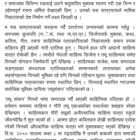
र समाजका विभिन्न रङलाई उलने चतुव्यदिय मुक्तक स्वरुप गरी एक भिन्न र
उद्देश्यपूर्ण रचना धर्मिता देखाएकी छिन् । उनको यस सत्प्रयासले भाषिक
निकटताको देश निर्माण गर्ने लक्ष्य लिएकी छ ।
म यस सत्प्रयासको सराहना गर्दै उत्तरोत्तर उन्नयनको कामना गर्दछु ।
सरुभक्त कुलपति (न.े.सं. तथा ना.प्र.प्र.) सिर्जनातर्फ मुक्तक, कथा,
कविता, गीत, रचना साहित्यिक पत्रकारिताको निकासतर्फ समान रुपमा
सक्रिय हुँदै आएकी नारी प्रतिभा हुन् । यिलने हाल पनि आफनो साहित्य
यात्रा रोकेकी छैन । त्यसैले नेपाली साहित्य सिर्जना र तमू साहित्यमा समेत
यिनको योगदान जिम्मेवारी पूर्ण देखिन्छ । साहित्यका सर्जक, भाषा सम्पादक
सङग्रहका संस्थापक प्रतिभाहरुको सम्मानकर्ता लगायतका अनेक
सहयोगहरुमा यिनको भुमिका रहे पनि यिनको पहिचान मूलतः मुक्तककार तथा
साहित्यिक पत्रकारका रुपमा स्थापित छिन् । यिनलाई स्थापित गराउनमा
सर्वाधिक भूमिका दायित्व ‘तमूसंसार’ पत्रिकाको छ ।
‘तमू संसार’ यिनले भाषा सम्पादक गर्दै आएकी साहित्यिक पत्रिका हो ।
वर्तमान समयमा साहित्य र गौरी तमू एकअर्काका यथार्थका शब्दहरु ब्नेका
देखिन्छन् । साहित्यकार गौरी तमूको अनौपचारिक साहित्य यात्रा स्कुले
जीवनदेखि नै शुरु भएको हो । आफ्ना छोटा कविताहरु लेखी साहित्यमा प्रवेश
गरेकी यिनको औपचारिक साहित्य यात्रा भने मुक्तकबाट भएको देखिन्छ ।
वि.स. २०५५ सालमा कक्षा ८ मा पढ्दादेखि नै उनको बाबाको हात समाउदै