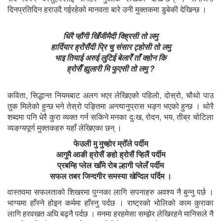
दिनप्रतिदिन हराउदै गईरहेको मानवता बारे उनी मुक्तकमा डुबेकी देखिन्छ ।
धिंरै प्हौंगी खिँजीमैदी क्ह्रिसी तो लमु
हार्दियार ह्रोंसैंदी प्रि चु संसार ट्होसी तो लमु
भाइ तियाई अरुई लुटिई बेलारेँ ताँ क्होन कि
ह्रोसैँ ह्युलारी मि फुएसी तो लमु ?
कविता, सिद्धान्त नियमबाट अलग भएर लेखिएको पहिलो, दोस्रो, चौथो पाउ
तुक मिलेको हुन्छ भने तेस्रो पङ्तिमा अन्त्यानुप्रास भङ्ग भएको हुन्छ । थोरै
शब्दमा पनि धेरै कुरा व्यक्त गर्न सकिने मनका दुःख, रोदन, भय, तीब्र चोटिला
व्यङग्यपूर्ण मुक्तकहरु यहाँ लेखिएका छन् ।
फेउली मु मुच्होर म्रोँले पर्दीम
आगुमै आङी ह्रोसैं ङहो ह्रोसैं प्हिलैं पर्दीम
प्रबम्हि प्लेल खाँमे रोब ल्हागी प्लेलँ पर्दीम
सफल तबर जिन्दगीर समस्या खेप्दिल पर्दिम ।
वास्तवमा सफलताको शिखरमा पुग्नका लागि सपनाहरु अवश्य नै बुन्नु पर्छ ।
भाग्यमा हाँस्ने होइन कर्ममा हाँस्नु पर्दछ । राष्ट्रको भोलिको काम कुराका
लागि हरवखत अघि बढ्नै पर्दछ । मनमा हरहमेसा सम्झेर लेखिरहने मानिसले नै