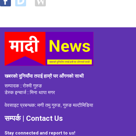
खबरको दुनियाँमा तपाई हाम्रै घर आँगनको साथी
सम्पादक : रोश्मी गुरुङ
डेस्क इन्चार्ज : मिना थापा मगर
वेवसाइट प्रबन्धक: मणी तमु गुरुङ, गुरुङ मल्टीमिडिया
सम्पर्क | Contact Us
Stay connected and report to us!