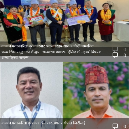
कञ्चन पत्रकारिता पुरस्कारबाट पत्रकारद्वय सारु र जिटी सम्मानित
0
सञ्चारिका समूह गण्डकीद्धारा ‘सञ्चारमा क्वान्टम हिलिङको महत्त्व’ विषयक
0
अन्तरक्रिया सम्पन्न
कञ्चन पत्रकरिता पुरस्कार खेम सारु मगर र गोपाल जिटीलाई
0