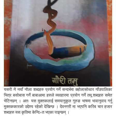
यसरी नै नयाँ नौला शब्दहरु प्रयोग गर्ने सन्दर्भमा क्होलासोथार गाँउपालिका
भित्र बसोबास गर्ने बाबाआमा हरुले व्यवहारमा प्रयोग गर्ने तमू शब्दहरु समेत
भेटिनछन् । अतः यस मुक्तकलाई समयानुकुल गुरुङ भाषमा भावानुवाद गर्नु
मुक्तककारको उद्देश्य रहेको देखिन्छ । देवनगरी मा भएपनि करिब चार हजार
शब्दहरु यस कृतिमा केन्दि«त भएका पाइन्छन् ।