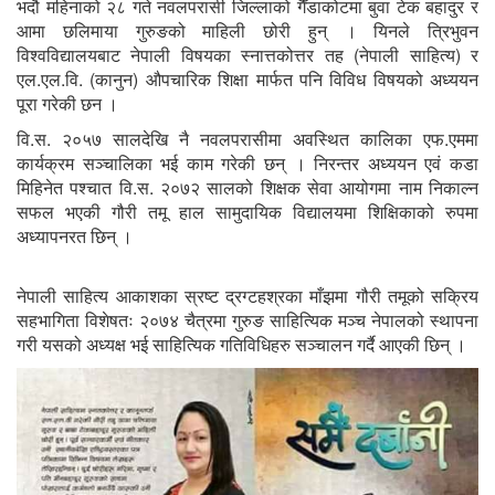
भदौ महिनाको २८ गते नवलपरासी जिल्लाको गैँडाकोटमा बुवा टेक बहादुर र
आमा छलिमाया गुरुङको माहिली छोरी हुन् । यिनले त्रिभुवन
विश्वविद्यालयबाट नेपाली विषयका स्नात्तकोत्तर तह (नेपाली साहित्य) र
एल.एल.वि. (कानुन) औपचारिक शिक्षा मार्फत पनि विविध विषयको अध्ययन
पूरा गरेकी छन ।
वि.स. २०५७ सालदेखि नै नवलपरासीमा अवस्थित कालिका एफ.एममा
कार्यक्रम सञ्चालिका भई काम गरेकी छन् । निरन्तर अध्ययन एवं कडा
मिहिनेत पश्चात वि.स. २०७२ सालको शिक्षक सेवा आयोगमा नाम निकाल्न
सफल भएकी गौरी तमू हाल सामुदायिक विद्यालयमा शिक्षिकाको रुपमा
अध्यापनरत छिन् ।
नेपाली साहित्य आकाशका स्रष्ट द्रग्टहश्रका माँझमा गौरी तमूको सक्रिय
सहभागिता विशेषतः २०७४ चैत्रमा गुरुङ साहित्यिक मञ्च नेपालको स्थापना
गरी यसको अध्यक्ष भई साहित्यिक गतिविधिहरु सञ्चालन गर्दै आएकी छिन् ।