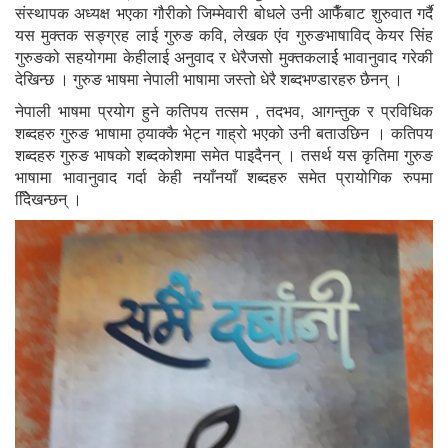
संस्थापक अध्यक्ष भएका गौरीको जिम्मेवारी बोधले उनी आफैँबाट शुरुवात गर्दै
यस मुक्तक सङ्ग्रह लाई गुरुङ कवि, लेखक एंव गुरुङभाषाविद् केयर सिंह
गुरुङको सहयोगमा केहीलाई अनुवाद र धेरैजसो मुक्तकलार्ई भावानुवाद गरेकी
देखिन्छ । गुरुङ भाषमा नेपाली भाषामा जस्तो धेरै शब्दभण्डारहरु छैनन् ।
नेपाली भाषमा प्रयोग हुने कतिपय तत्सम , तदभव, आगन्तुक र प्रविधिक
शब्दहरु गुरुङ भाषामा ठ्याक्कै भेट्न गाह्रो भएको उनी बताउछिन । कतिपय
शब्दहरु गुरुङ भाषको शब्दकोशमा समेत पाइदैनन् । तसर्थ यस कृतिमा गुरुङ
भाषामा भावानुवाद गर्दा केही नयाँनयाँ शब्दहरु समेत प्रायोगिक रुपमा
देििखन्छन् ।