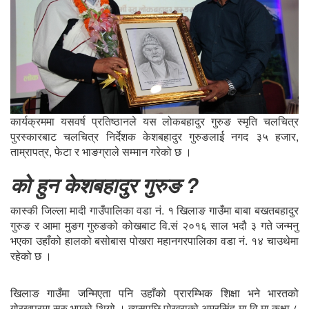
कार्यक्रममा यसवर्ष प्रतिष्ठानले यस लोकबहादुर गुरुङ स्मृति चलचित्र
पुरस्कारबाट चलचित्र निर्देशक केशबहादुर गुरुङलाई नगद ३५ हजार,
ताम्रापत्र, फेटा र भाङग्राले सम्मान गरेको छ ।
को हुन केशबहादुर गुरुङ ?
कास्की जिल्ला मादी गाउँपालिका वडा नं. १ खिलाङ गाउँमा बाबा बखतबहादुर
गुरुङ र आमा मुङग गुरुङको कोखबाट वि.सं २०१६ साल भदौ ३ गते जन्मनु
भएका उहाँको हालको बसोबास पोखरा महानगरपालिका वडा नं. १४ चाउथेमा
रहेको छ ।
खिलाङ गाउँमा जन्मिएता पनि उहाँको प्रारम्भिक शिक्षा भने भारतको
गोरखपुरमा सुरु भएको थियो । त्यसपछि पोखराको अमरसिंह मा.वि.मा कक्षा ८