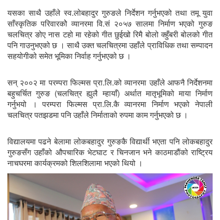
यसका साथै उहाँले स्व.लोबहादुर गुरुङले निर्देशन गर्नुभएको तथा तमू युवा
साँस्कृतिक परिवारकोे व्यानरमा वि.सं २०५७ सालमा निर्माण भएको गुरुङ
चलचित्र ङोए नास टहो मा रहेको गीत छुईखो रिमै बोलो क्हुँबरी बोलको गीत
पनि गाउनुभएको छ । साथै उक्त चलचित्रमा उहाँले प्राविधिक तथा सम्पादन
सहयोगीको समेत भूमिका निर्वाह गर्नुभएको छ ।
सन् २००२ मा परम्परा फिल्मस प्रा.लि.को व्यानरमा उहाँले आफनै निर्देशनमा
बहुचर्चित गुरुङ (चलचित्र ह्युलै म्हायाँ) अर्थात मातृभूमिको माया निर्माण
गर्नुभयो । परम्परा फिल्मस प्रा.लि.कै व्यानरमा निर्माण भएको नेपाली
चलचित्र पतझडमा पनि उहाँले निर्माताको रुपमा काम गर्नुभएको छ ।
विद्यालयमा पढने बेलामा लोकबहादुर गुरुङकै विद्यार्थी भएता पनि लोकबहादुर
गुरुङसँग उहाँको औपचारिक भेटघाट र चिनजान भने काठमाडौंको राष्ट्रिय
नाचघरमा कार्यक्रमको शिलशिलामा भएको थियो ।