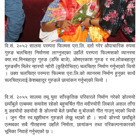
वि.सं. २०५२ सालमा परम्परा फिल्मस प्रा.लि. दर्ता गरेर औपाचारिक रुपमा
गुरुङ चलचित्र निर्माणमा लाग्नुभएका उहाँले परम्परा फिल्मसको व्यानरमा
क्या.स्व.मिनबहादुर गुरुङ (डाँफे बाजे), ओमप्रकाश गुरुङ र स्व.लोकबहादुर
गुरुङसँग मिलेर न्हास्यो न्होरी (कुहिरोभित्र) चलचित्र निर्माण गर्नुभएको थियो
। उक्त चलचित्र परम्परा फिल्मस प्रा.लि.को व्यानरमा निर्माण हुनुका साथै
चलचित्रलाई केशबहादुर गुरुङले छायांकन गर्नुभएको थियो ।
वि.सं. २०५५ सालमा तमू युवा साँस्कृतिक परिवारले निर्माण गरेको ङोल्स्यो
छयाँबुले एल्बममा समावेश रहेको बहुचर्चित गीत मदीस्योरी लिबाले असल ताँगा
मु ङहयोदो ङहयोदो ङै ङोल्स्यो बेले छयाँबा मु बोलको गीत गाउनु भएको थियो
। जुन गीत स्व.खुशीमान गुरुङले लेख्नु भएको हो । साथै ङोस्यो छयाँबुले
एल्मबका सबै गीतहरुमा उहाँले निर्माता, छायांकन तथा परिकल्पनाकारको
भूमिका निवार्ह गर्नुभएको छ ।