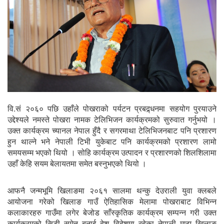
वि.सं २०६० पछि उहाँले पोखराको पर्यटन प्रबद्र्धनमा सहयोग पुरयाउने
उद्देश्यले नमस्ते पोखरा नामक टेलिभिजन कार्यक्रमको सुरुवात गर्नुभयो ।
उक्त कार्यक्रम च्यानल नेपाल हुँदै र सगरमाथा टेलिभिजनबाट पनि प्रशारण
हुन थाल्ने भने नेपाली टिभी युकेबाट पनि कार्यक्रमको प्रशारण लामो
समयसम्म भएको थियो । सोहि कार्यक्रम उत्पादन र प्रशारणको शिलशिलामा
उहाँ केहि सयम बेलायतमा समेत बस्नुभएको थियो ।
आफनै जन्मभूमि खिलाङमा २०६१ सालमा थन्कु देउराली युवा क्लबले
आयोजना गरेको खिलाङ गाउँ ऐतिहासिक मेलामा पोखराबाट विभिन्न
कलाकारहरु गाउँमा लगेर बेजोड साँस्कृतिक कार्यक्रम सम्पन्न गरी उक्त
कार्यक्रमको सिडी समेत बनाई देश विदेशमा रहेका नेपाली माझ खिलाङ