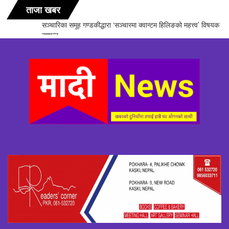
ताजा खबर
सञ्चारिका समूह गण्डकीद्धारा ‘सञ्चारमा क्वान्टम हिलिङको महत्त्व’ विषयक अन्तरक्रिया
सम्पन्न