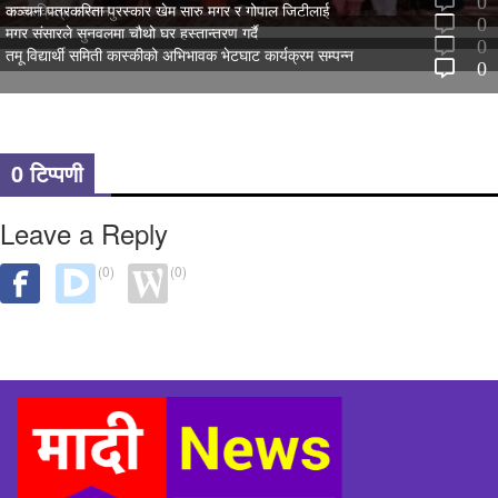
0
अन्तरक्रिया सम्पन्न
कञ्चन पत्रकरिता पुरस्कार खेम सारु मगर र गोपाल जिटीलाई
0
मगर संसारले सुनवलमा चौथो घर हस्तान्तरण गर्दै
0
तमू विद्यार्थी समिती कास्कीको अभिभावक भेटघाट कार्यक्रम सम्पन्न
0
0 टिप्पणी
Leave a Reply
(0)
(0)