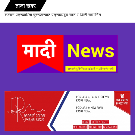
ताजा खबर
सञ्चारिका समूह गण्डकीद्धारा ‘सञ्चारमा क्वान्टम हिलिङको महत्त्व’ विषयक अन्तरक्रिया
सम्पन्न