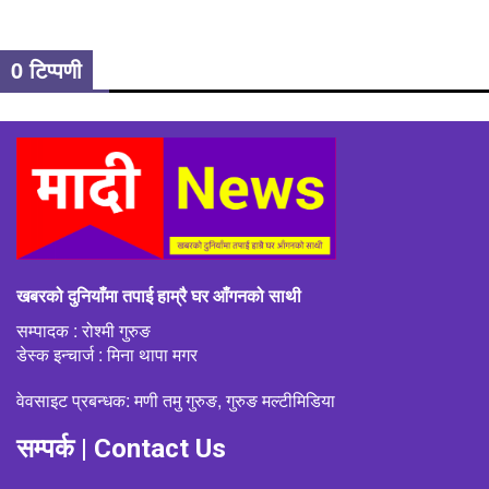
0 टिप्पणी
खबरको दुनियाँमा तपाई हाम्रै घर आँगनको साथी
सम्पादक : रोश्मी गुरुङ
डेस्क इन्चार्ज : मिना थापा मगर
वेवसाइट प्रबन्धक: मणी तमु गुरुङ, गुरुङ मल्टीमिडिया
सम्पर्क | Contact Us