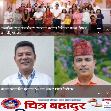
सञ्चारिका समूह गण्डकीद्धारा ‘सञ्चारमा क्वान्टम हिलिङको महत्त्व’ विषयक
0
अन्तरक्रिया सम्पन्न
कञ्चन पत्रकरिता पुरस्कार खेम सारु मगर र गोपाल जिटीलाई
0