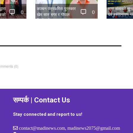
धारा
कञ्चन पत्रकरिता पुरस्कार
मगर संसारले सु
0
0
िङको
खेम सारु मगर र गोपाल
घर हस्तान्तरण गर्द
िया सम्पन्न
जिटीलाई
omments
(0)
सम्पर्क | Contact Us
Stay connected and report to us!
contact@madinews.com, madinews2075@gmail.com