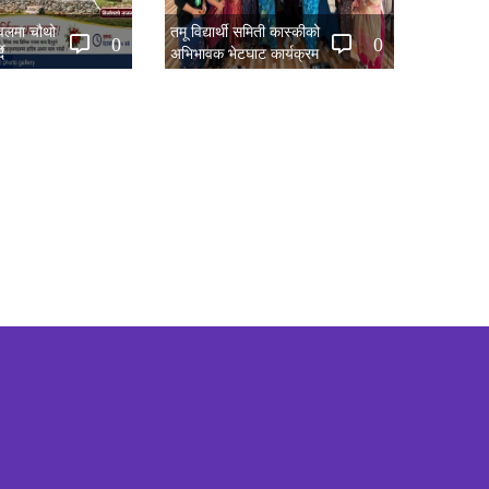
नवलमा चौथो
तमू विद्यार्थी समिती कास्कीको
0
0
ै
अभिभावक भेटघाट कार्यक्रम
सम्पन्न