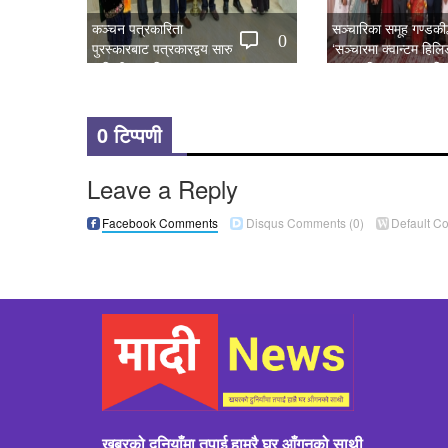
कञ्चन पत्रकारिता
सञ्चारिका समूह गण्डकीद्
0
पुरस्कारबाट पत्रकारद्वय सारु
‘सञ्चारमा क्वान्टम हिल
र जिटी सम्मानित
महत्त्व’ विषयक अन्तरक्र
0 टिप्पणी
Leave a Reply
Facebook Comments
Disqus Comments
(0)
Default C
खबरको दुनियाँमा तपाई हाम्रै घर आँगनको साथी