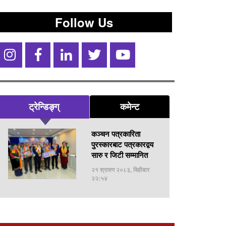
Follow Us
ट्रेन्डिङ्ग्
कमेन्ट
कञ्चन पत्रकारिता
पुरस्कारबाट पत्रकारद्वय
सारु र जिटी सम्मानित
२१ श्रावण २०८३, बिहीबार
२२:५४