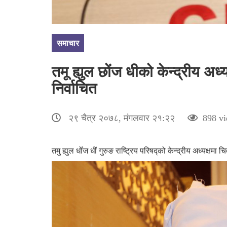
समाचार
तमू ह्युल छोंज धीको केन्द्रीय अध
निर्वाचित
२९ चैत्र २०७८, मंगलवार २१:२२
898 vi
तमु ह्युल धोँज धीं गुरुङ राष्ट्रिय परिषद्को केन्द्रीय अध्यक्षम