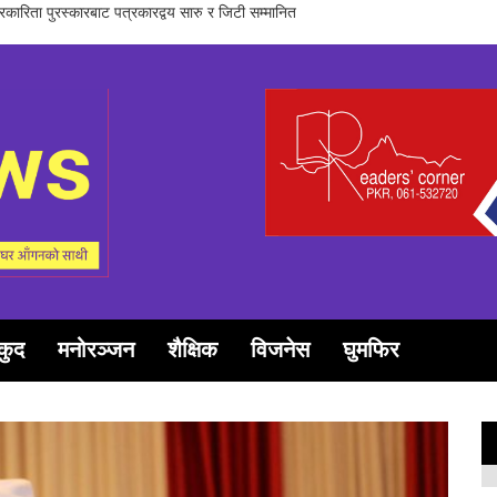
समूह गण्डकीद्धारा ‘सञ्चारमा क्वान्टम हिलिङको महत्त्व’ विषयक अन्तरक्रिया सम्पन्न
कुद
मनोरञ्जन
शैक्षिक
विजनेस
घुमफिर