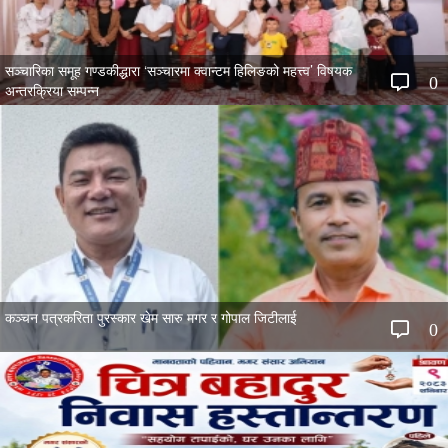
सञ्चारिका समूह गण्डकीद्धारा ‘सञ्चारमा क्वान्टम हिलिङको महत्त्व’ विषयक
0
अन्तरक्रिया सम्पन्न
कञ्चन पत्रकरिता पुरस्कार खेम सारु मगर र गोपाल जिटीलाई
0