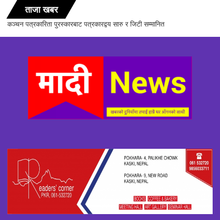
ताजा खबर
सञ्चारिका समूह गण्डकीद्धारा ‘सञ्चारमा क्वान्टम हिलिङको महत्त्व’ विषयक अन्तरक्रिया
सम्पन्न