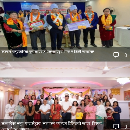
कञ्चन पत्रकारिता पुरस्कारबाट पत्रकारद्वय सारु र जिटी सम्मानित
0
सञ्चारिका समूह गण्डकीद्धारा ‘सञ्चारमा क्वान्टम हिलिङको महत्त्व’ विषयक
0
अन्तरक्रिया सम्पन्न