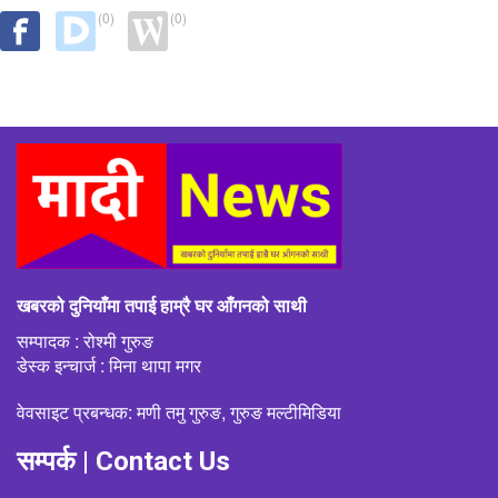
(0)
(0)
खबरको दुनियाँमा तपाई हाम्रै घर आँगनको साथी
सम्पादक : रोश्मी गुरुङ
डेस्क इन्चार्ज : मिना थापा मगर
वेवसाइट प्रबन्धक: मणी तमु गुरुङ, गुरुङ मल्टीमिडिया
सम्पर्क | Contact Us