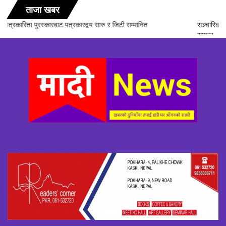
ताजा खबर
सञ्चारिका समूह गण्डकीद्धारा ‘सञ्चारमा क्वान्टम हिलिङको महत्त्व’ विषयक अन्तरक्रिया
सम्पन्न